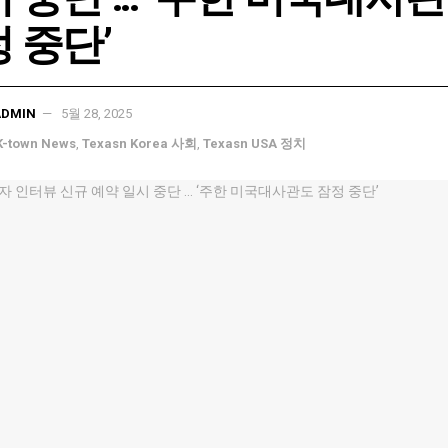
 중단’
ADMIN
5월 28, 2025
K-town News
,
Texasn Korea 사회
,
Texasn USA 정치