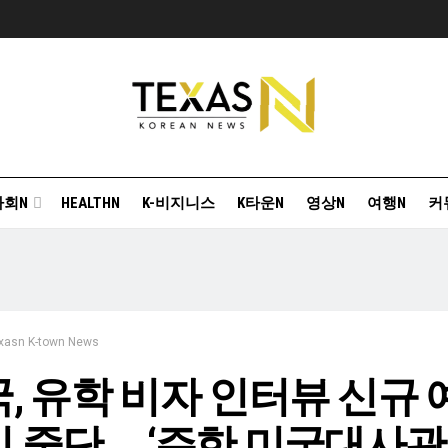
사회N
HEALTHN
K-비지니스
K타운N
영상N
여행N
커
xasn K-town News
, 유학 비자 인터뷰 신규 
 중단 … ‘주한 미국대사