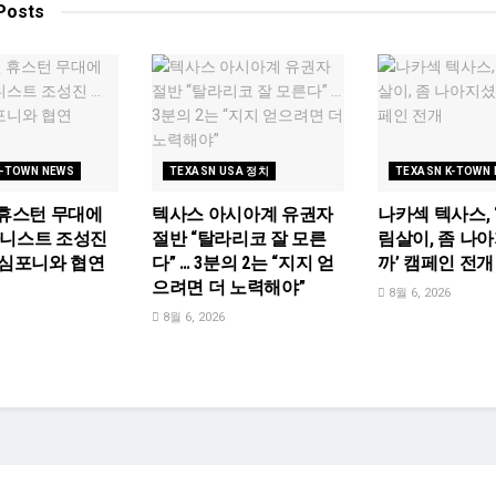
Posts
K-TOWN NEWS
TEXASN USA 정치
TEXASN K-TOWN
 휴스턴 무대에
텍사스 아시아계 유권자
나카섹 텍사스, 
아니스트 조성진
절반 “탈라리코 잘 모른
림살이, 좀 나
 심포니와 협연
다” … 3분의 2는 “지지 얻
까’ 캠페인 전개
으려면 더 노력해야”
8월 6, 2026
8월 6, 2026