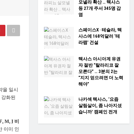
모넬라 확산 … 텍사스
등 27개 주서 345명 감
염
스페이스X · 테슬라, 텍
사스에 168억달러 ‘테
라팹’ 건설
텍사스 아시아계 유권
자 절반 “탈라리코 잘
모른다” … 3분의 2는
“지지 얻으려면 더 노력
해야”
약을 일시
 강화된
나카섹 텍사스, ‘요즘
살림살이, 좀 나아지셨
습니까’ 캠페인 전개
F, M, J 비
만 이미 인