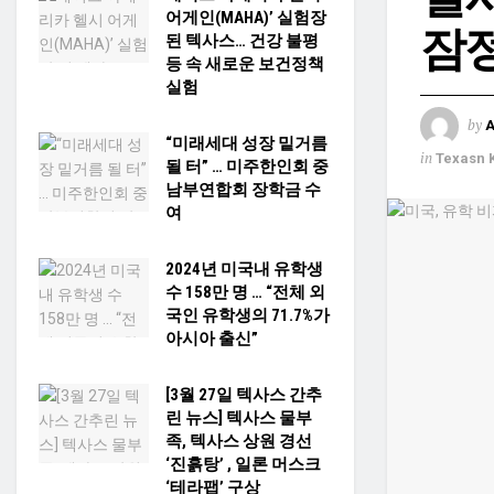
어게인(MAHA)’ 실험장
잠정
된 텍사스… 건강 불평
등 속 새로운 보건정책
실험
by
“미래세대 성장 밑거름
in
Texasn 
될 터” … 미주한인회 중
남부연합회 장학금 수
여
2024년 미국내 유학생
수 158만 명 … “전체 외
국인 유학생의 71.7%가
아시아 출신”
[3월 27일 텍사스 간추
린 뉴스] 텍사스 물부
족, 텍사스 상원 경선
‘진흙탕’ , 일론 머스크
‘테라팹’ 구상