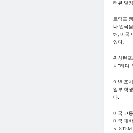
터뷰 일정
트럼프 
나 입국을
해, 미국
있다.
워싱턴포스
치”라며,
이번 조치
일부 학생
다.
미국 고등
미국 대학
히 STE