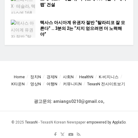
팹’ 건설
텍사스 아시아계 유권자 절반 “탈라리코 잘 모
른다” … 3분의 2는 “지지 얻으려면 더 노력해
야”
Home
정치N
경제N
사회N
HealthN
K-비지니스
K타운N
영상N
여행N
커뮤니티N
TexasN 전사이트보기
광고문의: amiangs0210@gmail.co,
© 2025
TexasN
- TexasN Korean Newspaper
empowered by ApplaSo
.