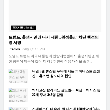
TEXASN USA 정치
트럼프, 출생시민권 다시 제한…‘원정출산’ 차단 행정명
령 서명
BY
ADMIN
8월 7, 2026
0
도널드 트럼프 미국 대통령이 연방대법원에서 출생시민권 제
한 정책이 제동이 걸린 지 약 5주 만에 적용 대상을 좁힌...
내년 3월 휴스턴 무대에 서는 피아니스트 조성
진 … 휴스턴 심포니와 협연
멕시코산 할라피뇨 살모넬라 확산 … 텍사스 등
27개 주서 345명 감염
스페이스X · 테슬라, 텍사스에 168억달러 ‘테라