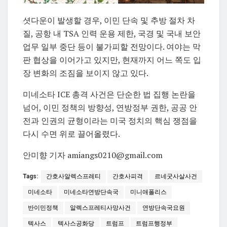
셧다운이 발생할 경우, 이민 단속 및 추방 절차 차
질, 공항 내 TSA 인력 운용 제한, 국경 및 국내 보안
업무 일부 중단 등이 불가피할 전망이다. 여야는 막
판 협상을 이어가고 있지만, 현재까지 어느 쪽도 입
장 변화의 조짐을 보이지 않고 있다.
미네소타 ICE 총격 사건은 단순한 법 집행 논란을
넘어, 이민 정책의 방향성, 연방정부 권한, 공공 안
전과 인권의 균형이라는 미국 정치의 핵심 쟁점을
다시 수면 위로 끌어올렸다.
안미향 기자 amiangs0210@gmail.com
Tags:
간호사알렉스프레티
간호사피격
르네굿사살사건
미네소타
미네소타연방단속국
미니애폴리스
반이민정책
알렉스프레티사망사건
연방단속국요원
텍사스
텍사스공화당
트럼프
트럼프행정부