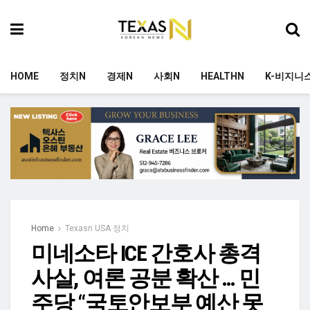
HOME
정치N
경제N
사회N
HEALTHN
K-비지니
Home
Texasn USA 정치
미네소타 ICE 간호사 총격
사살, 여론 공분 확산 … 민
주당 “국토안보부 예산 못