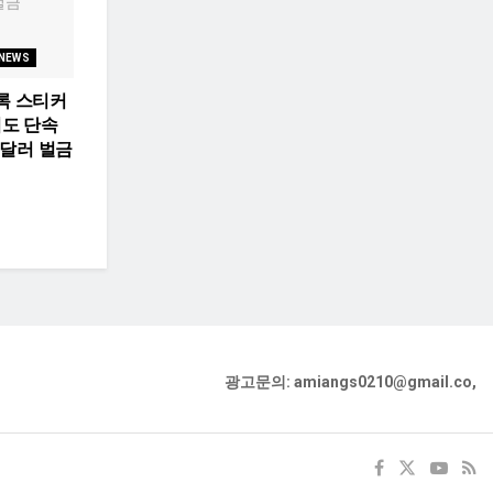
 NEWS
록 스티커
겨도 단속
00달러 벌금
광고문의: amiangs0210@gmail.co,