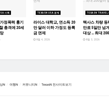
USA 사회
TEXASN USA 경제
TEXASN TRAVEL
 가정폭력 흉기
라이스 대학교, 연소득 20
텍사스 차량 등
찰 총격에 20세
만 달러 이하 가정도 등록
만료 5일만 넘
사망
금 면제
대상 … 최대 2
6
8월 4, 2026
8월 3, 2026
상N
여행N
커뮤니티N
TexasN 전사이트보기