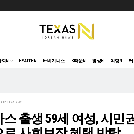
사회N
HEALTHN
K-비지니스
K타운N
영상N
여행N
커
xasn USA 사회
스 출생 59세 여성, 시민
로 사회보장 혜택 박탈 … 