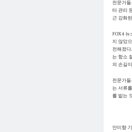
전문가들
터 관리 
근 강화된
FOX4 
지 않았으
전해졌다.
는 항소 
의 손길이
전문가들은
는 서류를
를 밟는 
안미향 기자