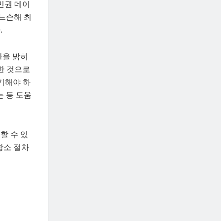
민권 데이
 느슨해 최
.
안을 밝히
한 것으로
기해야 하
는 등 도움
할 수 있
항소 절차