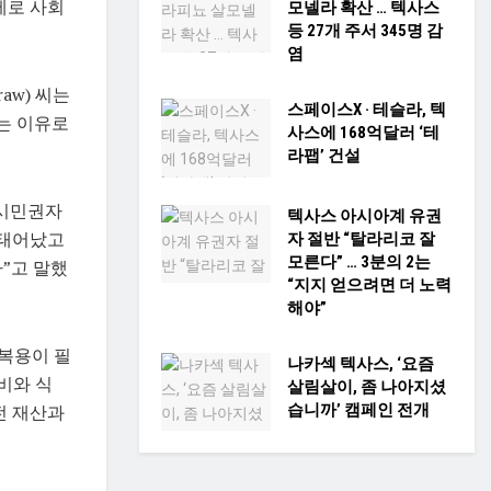
제로 사회
모넬라 확산 … 텍사스
등 27개 주서 345명 감
염
aw) 씨는
스페이스X · 테슬라, 텍
는 이유로
사스에 168억달러 ‘테
라팹’ 건설
 시민권자
텍사스 아시아계 유권
 태어났고
자 절반 “탈라리코 잘
모른다” … 3분의 2는
”고 말했
“지지 얻으려면 더 노력
해야”
 복용이 필
나카섹 텍사스, ‘요즘
비와 식
살림살이, 좀 나아지셨
습니까’ 캠페인 전개
전 재산과