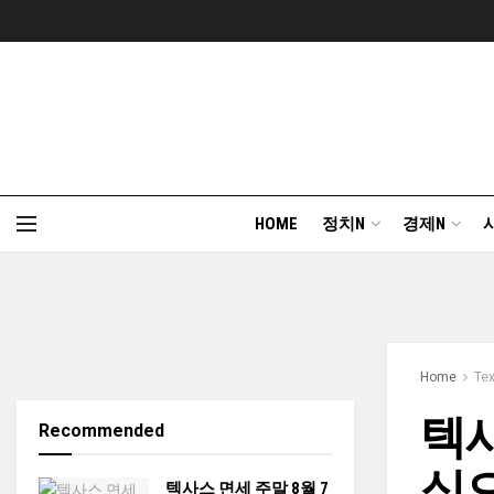
HOME
정치N
경제N
Home
Te
텍사
Recommended
심으
텍사스 면세 주말 8월 7