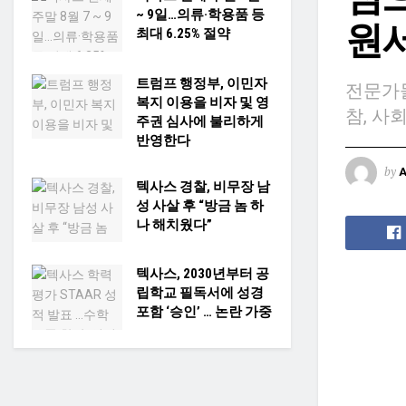
~ 9일…의류·학용품 등
원서
최대 6.25% 절약
트럼프 행정부, 이민자
전문가들
복지 이용을 비자 및 영
참, 사
주권 심사에 불리하게
반영한다
by
텍사스 경찰, 비무장 남
성 사살 후 “방금 놈 하
나 해치웠다”
텍사스, 2030년부터 공
립학교 필독서에 성경
포함 ‘승인’ … 논란 가중