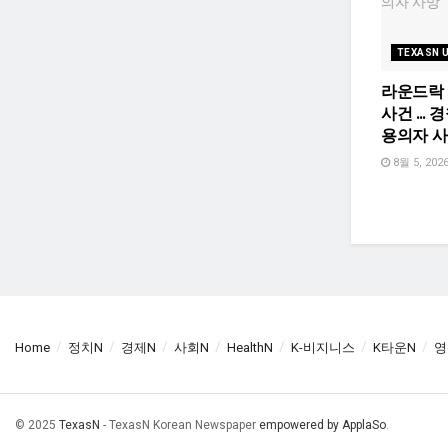
TEXASN 
라운드락
사건 … 경
용의자 
8월 5, 202
Home
정치N
경제N
사회N
HealthN
K-비지니스
K타운N
영
© 2025
TexasN
- TexasN Korean Newspaper
empowered by ApplaSo
.