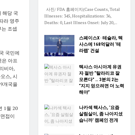
사진/ FDA 홈페이지(Case Counts, Total
해 해당 국
Illnesses: 345, Hospitalizations: 36,
 따라 영주
Deaths: 0, Last Illness Onset: July 20,...
부는 조셉
스페이스X · 테슬라, 텍
사스에 168억달러 ‘테
라팹’ 건설
개국 국민에
국은 아프
텍사스 아시아계 유권
 리비아,
자 절반 “탈라리코 잘
오스, 시
모른다” … 3분의 2는
19개국을
“지지 얻으려면 더 노력
해야”
 1월 20
나카섹 텍사스, ‘요즘
살림살이, 좀 나아지셨
재면접이
습니까’ 캠페인 전개