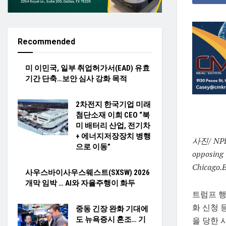
Recommended
미 이민국, 일부 취업허가서(EAD) 유효
기간 단축…보안 심사 강화 목적
2차전지 한국기업 미래
첨단소재 이희 CEO “북
미 배터리 산업, 전기차
+ 에너지저장장치 병행
사진/ NPR (
으로 이동”
opposing 
Chicago.
E
사우스바이사우스웨스트(SXSW) 2026
개막 임박 … AI와 자율주행이 화두
트럼프 행
화 신청 
중동 긴장 완화 기대에
도 뉴욕증시 혼조… 기
을 당한 