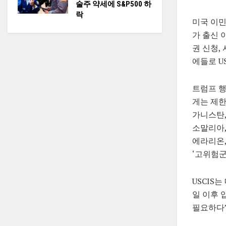
술주 약세에 S&P500 하
락
미국 이민
가 출신 
권 신청,
에들로 U
트럼프 행
게는 제한
가니스탄,
소말리아,
에라리온,
‘고위험군
USCIS
일 이후 
필요하다”