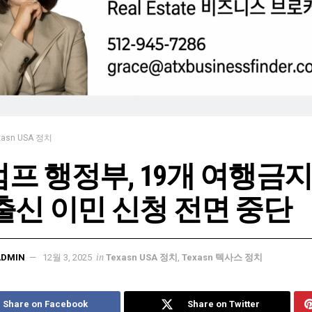
xasn USA 정치
프 행정부, 19개 여행금지
출신 이민 신청 전면 중단
in
ADMIN
12월 3, 2025
Texasn USA 정치
,
Texasn 텍사스 정치
Share on Facebook
Share on Twitter