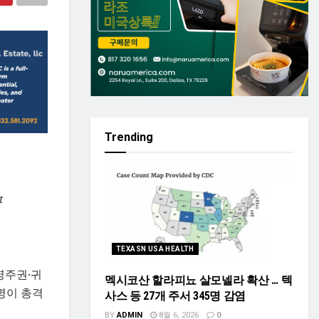
Trending
t
n
TEXASN USA HEALTH
영주권·귀
멕시코산 할라피뇨 살모넬라 확산 … 텍
명이 총격
사스 등 27개 주서 345명 감염
BY
ADMIN
8월 6, 2026
0