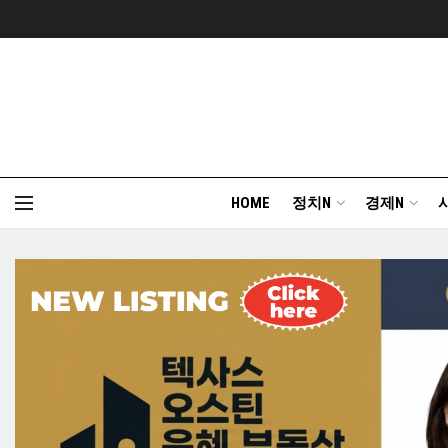
HOME
정치N
경제N