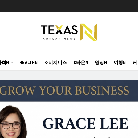
사회N
HEALTHN
K-비지니스
K타운N
영상N
여행N
커