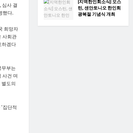
[지역한인회소식] 오스
 심사 결
틴, 샌안토니오 한인회
명했다.
광복절 기념식 개최
국 희망자
은 사회관
검토하겠다
 국무부는
 사건 며
는 별도의
 ‘집단적