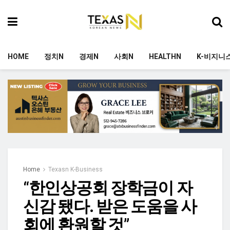
HOME
정치N
경제N
사회N
HEALTHN
K-비지니
Home
Texasn K-Business
“한인상공회 장학금이 자
신감 됐다. 받은 도움을 사
회에 환원할 것”