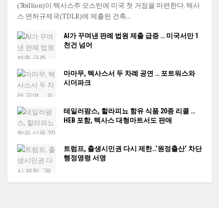
(3billion)이 텍사스주 오스틴에 미국 첫 거점을 마련한다. 텍사
스 면허규제국(TDLR)에 제출된 건축...
AI가 꾸며낸 판례 법원 제출 급증 … 미국서만 1
천건 넘어
마마무, 텍사스서 두 차례 공연 … 포트워스와
시더파크
테일러팜스, 할라피뇨 함유 식품 20종 리콜 …
HEB 포함, 텍사스 대형마트서도 판매
트럼프, 출생시민권 다시 제한…‘원정출산’ 차단
행정명령 서명