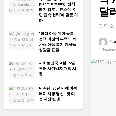
(Sanctuary City)’ 정책
달러
폐지 검토 … 휴스턴 ‘이
민 단속 협력’에 갈등 격
화
집단소송
“장애 아동 위한 돌봄
정책 여전히 부족”… 텍
by
사스 아동 복지 단체들
in
Texasn 
실망감 표출
사회보장국, 4월 15일
부터 사기방지 대책 시
행
민주당, 30년 만에 마이
애미 시장 당선…첫 여
성 시장 탄생