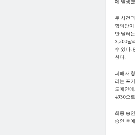
에 발생했
두 사건과
합의안이 
만 달러는
2,500
수 있다.
한다.
피해자 청
리는 포기
도메인에서
4930으
최종 승인
승인 후에