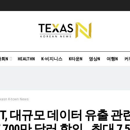
사회N
HEALTHN
K-비지니스
K타운N
영상N
여행N
커
xasn K-town News
&T, 대규모 데이터 유출 관련
7,700만 달러 합의…최대 7,5