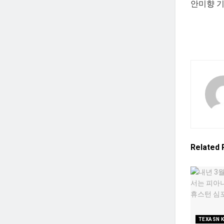
안미향 기자
Related
TEXASN 