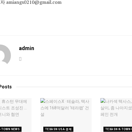
 amiangs0210@gmail.com
admin
Posts
K-TOWN NEWS
TEXASN USA 경제
TEXASN K-TOWN