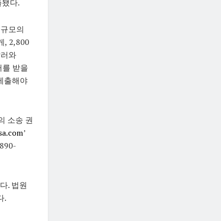
출됐다.
러 규모의
 2,800
달러와
러를 받을
 제출해야
의 소송 권
sa.com
’
90-
다. 법원
다.