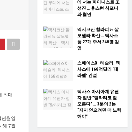
에 서는 피아니스트 조
성진 … 휴스턴 심포니
와 협연
멕시코산 할라피뇨 살
모넬라 확산 … 텍사스
등 27개 주서 345명 감
염
스페이스X · 테슬라, 텍
사스에 168억달러 ‘테
라팹’ 건설
텍사스 아시아계 유권
해 최대
자 절반 “탈라리코 잘
모른다” … 3분의 2는
“지지 얻으려면 더 노력
해야”
 생년월일
 해 7월