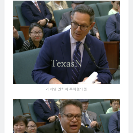
라파엘 안치아 주하원의원