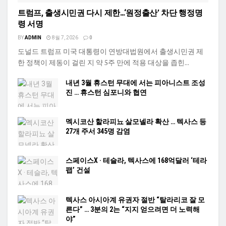
트럼프, 출생시민권 다시 제한…‘원정출산’ 차단 행정명
령 서명
BY
ADMIN
8월 7, 2026
0
도널드 트럼프 미국 대통령이 연방대법원에서 출생시민권 제
한 정책이 제동이 걸린 지 약 5주 만에 적용 대상을 좁힌...
내년 3월 휴스턴 무대에 서는 피아니스트 조성
진 … 휴스턴 심포니와 협연
멕시코산 할라피뇨 살모넬라 확산 … 텍사스 등
27개 주서 345명 감염
스페이스X · 테슬라, 텍사스에 168억달러 ‘테라
팹’ 건설
텍사스 아시아계 유권자 절반 “탈라리코 잘 모
른다” … 3분의 2는 “지지 얻으려면 더 노력해
야”