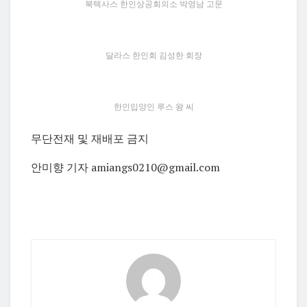
북텍사스 한인상공회의소 박영남 고문
달라스 한인회 김성한 회장
한인입양인 루스 왕 씨
무단전재 및 재배포 금지
안미향 기자 amiangs0210@gmail.com