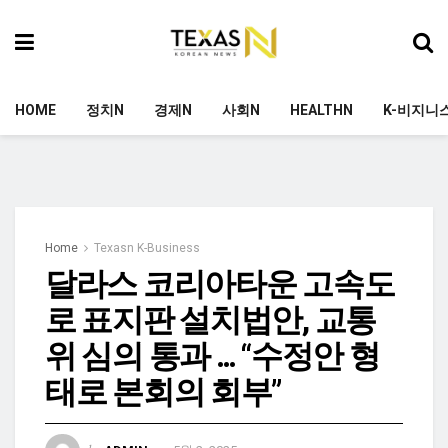
HOME
정치N
경제N
사회N
HEALTHN
K-비지니
Home
Texasn K-Business
달라스 코리아타운 고속도
로 표지판 설치법안, 교통
위 심의 통과 … “수정안 형
태로 본회의 회부”