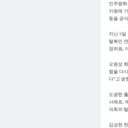
민주평화통
지원에 기
동을 공
지난 5일
탈북민 연
영위원, 
오원성 회
함을 다시
다”고 밝
도광헌 
사례로, 
의회의 탈
김성한 한