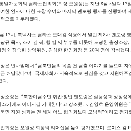
일자문회의 달라스협의회(회장 오원성)는 지난 8월 5일과 12일
여한 인사에 대한 표창 수여와 마지막 멘토링 행사를 진행하며 제
식적으로 마무리했다.
 낮 12시, 북텍사스 달라스 오대감 식당에서 열린 제8차 멘토링 
광규 목사, 조이 김 씨, 행 킴 씨 부부를 비롯해 도광헌 출장소장,
이정순·정숙희 상임위원, 김성한 한인회장 등 20여 명이 참석했다.
장은 인사말에서 “탈북민들의 목숨 건 탈출 이야기를 들으며 자
금 깨달았다”며 “국제사회가 지속적으로 관심을 갖고 지원해주
혔다.
출장소장은 “북한이탈주민 취업·창업 멘토링은 실용성과 상징성
제22기에도 이어지길 기대한다”고 강조했다. 김영호 운영위원은 
북민 지원 성과는 전 세계 어느 협의회보다 모범적”이라고 평가
인회장은 오원성 회장의 리더십을 높이 평가했으며, 로이스 김 PCB