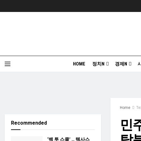
HOME
정치N
경제N
Home
Te
민주
Recommended
탈북
‘백 투 스쿨’ … 텍사스