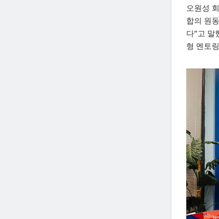
오원성 회
합의 원동
다”고 말
형 멘토링