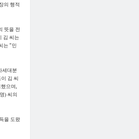
장의 행적
 뜻을 전
 김 씨는
씨는 “민
 차세대분
이 김 씨
치했으며,
명) 씨의
취득을 도왔