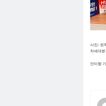
사진/ 왼
차세대분
안미향 기자