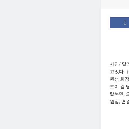
사진/ 달
고있다. (
원성 회장
조이 킴 
탈북민, 
원장, 연