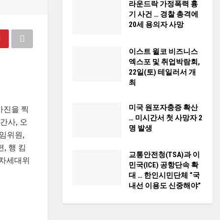
라운드락 가정폭력 흉
기 사건 … 경찰 총격에
20세 용의자 사망
이스트 윌코 비즈니스
엑스포 및 취업박람회,
22일(토) 테일러서 개
최
미국 원포자충증 확산
사진을 찍
… 미시간서 첫 사망자 2
간사, 오
명 발생
임위원,
, 행 킴
교통안전청(TSA)과 이
 차세대위
민국(ICE) 공항단속 확
대 … 한인시민단체 “국
내선 이용도 신중해야”