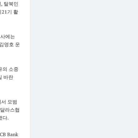
, 탈북민
21기 활
행사에는
 김영호 운
유의 소중
길 바란
에서 모범
“달라스협
했다.
 Bank