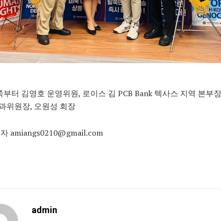
쪽부터 김영호 운영위원, 로이스 김 PCB Bank 텍사스 지역 본부장
과위원장, 오원성 회장
 amiangs0210@gmail.com
admin