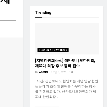
Trending
TEXASN K-TOWN NEWS
[지역한인회소식] 샌안토니오한인회,
제32대 회장 후보 등록 접수
BY
ADMIN
8월 5, 2026
0
사진/ 샌안토니오 한인회는 매년 연말 한인
들을 대거 초청해 한해를 마무리하는 행사
를 진행하고 있다. 샌안토니오한인회가 제
32대 한인회장...