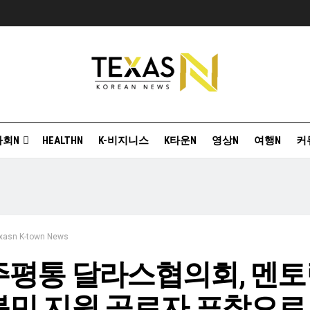
사회N
HEALTHN
K-비지니스
K타운N
영상N
여행N
커
xasn K-town News
평통 달라스협의회, 멘토링
민 지원 공로자 표창으로