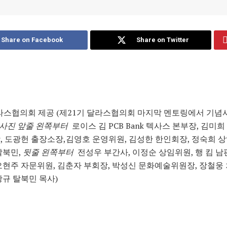
Share on Facebook
Share on Twitter
라스협의회 제공 (제21기 달라스협의회 마지막 멘토링에서 기념
사진 앞줄 왼쪽부터
로이스 김 PCB Bank 텍사스 본부장, 김미희 
, 도광헌 출장소장,김영호 운영위원, 김성한 한인회장, 정숙희 상
탈북민,
뒷줄 왼쪽부터
전성우 부간사, 이정순 상임위원, 행 킴 남편
오현주 자문위원, 김춘자 부회장, 박성신 문화예술위원장, 장철웅
광규 탈북민 목사)