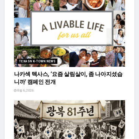
TEXASN K-TOWN NEWS
나카섹 텍사스, ‘요즘 살림살이, 좀 나아지셨습
니까’ 캠페인 전개
8월 6, 2026