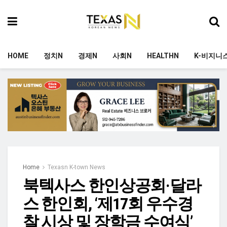
HOME
정치N
경제N
사회N
HEALTHN
K-비지니
Home
Texasn K-town News
북텍사스 한인상공회·달라
스 한인회, ‘제17회 우수경
찰 시상 및 장학금 수여식’