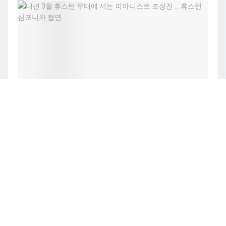
TEXASN K-TOWN NEWS
내년 3월 휴스턴 무대에 서는 피아니스트 조성진 … 휴스
턴 심포니와 협연
BY
ADMIN
8월 6, 2026
0
사진/ 휴스턴 심포니 홈페이지 휴스턴 심포니와 한국의 대표
피아니스트 조성진이 내년 3월 협연 무대를 연다. 내년...
멕시코산 할라피뇨 살모넬라 확산 … 텍사스 등
27개 주서 345명 감염
스페이스X · 테슬라, 텍사스에 168억달러 ‘테라
팹’ 건설