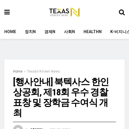
HOME
정치N
경제N
사회N
HEALTHN
K-비지니
Home
Texasn K-town News
[행사안내] 북텍사스 한인
상공회, 제18회 우수 경찰
표창 및 장학금 수여식 개
최