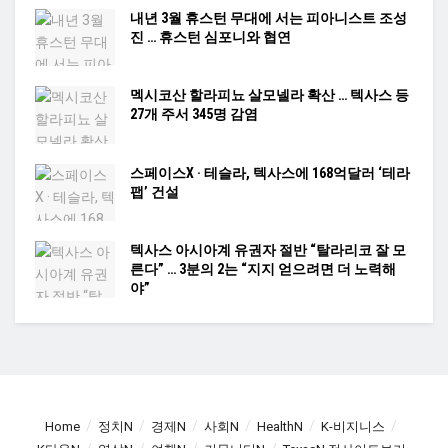
내년 3월 휴스턴 무대에 서는 피아니스트 조성
진 … 휴스턴 심포니와 협연
멕시코산 할라피뇨 살모넬라 확산 … 텍사스 등
27개 주서 345명 감염
스페이스X · 테슬라, 텍사스에 168억달러 ‘테라
팹’ 건설
텍사스 아시아계 유권자 절반 “탈라리코 잘 모
른다” … 3분의 2는 “지지 얻으려면 더 노력해
야”
Home
정치N
경제N
사회N
HealthN
K-비지니스