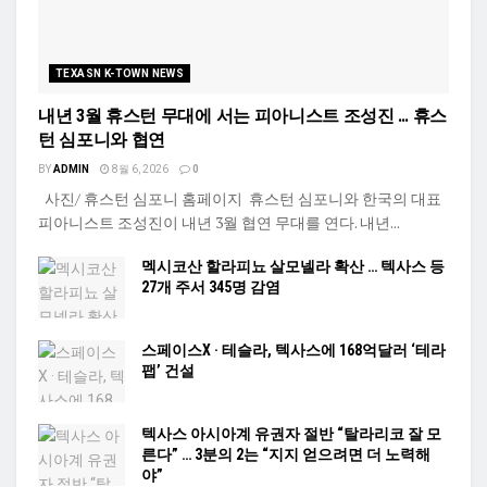
TEXASN K-TOWN NEWS
내년 3월 휴스턴 무대에 서는 피아니스트 조성진 … 휴스
턴 심포니와 협연
BY
ADMIN
8월 6, 2026
0
사진/ 휴스턴 심포니 홈페이지 휴스턴 심포니와 한국의 대표
피아니스트 조성진이 내년 3월 협연 무대를 연다. 내년...
멕시코산 할라피뇨 살모넬라 확산 … 텍사스 등
27개 주서 345명 감염
스페이스X · 테슬라, 텍사스에 168억달러 ‘테라
팹’ 건설
텍사스 아시아계 유권자 절반 “탈라리코 잘 모
른다” … 3분의 2는 “지지 얻으려면 더 노력해
야”