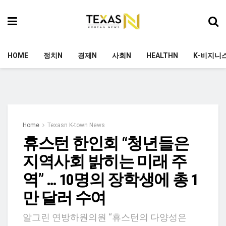
HOME
정치N
경제N
사회N
HEALTHN
K-비지니
Home
Texasn K-town News
휴스턴 한인회 “청년들은
지역사회 밝히는 미래 주
역” … 10명의 장학생에 총 1
만 달러 수여
알그린 연방하원의원 “휴스턴의 다양성은