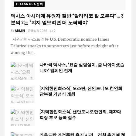
TEXASN USA 정치
텍사스 아시아계 유권자 절반 “탈라리코 잘 모른다” … 3
분의 2는 “지지 얻으려면 더 노력해야”
BY
ADMIN
8월 6, 2026
0
사진/ 텍사스트리뷴 U.S. Democratic nominee James
Talarico speaks to supporters just before midnight after
winning the...
나카섹 텍사스, ‘요즘 살림살이, 좀 나아지셨습
니까’ 캠페인 전개
[지역한인회소식] 오스틴, 샌안토니오 한인회
광복절 기념식 개최
[지역한인회소식] 샌안토니오한인회, 제32대
회장 후보 등록 접수
라운드락 가정폭력 흉기 사건 … 경찰 총격에 20