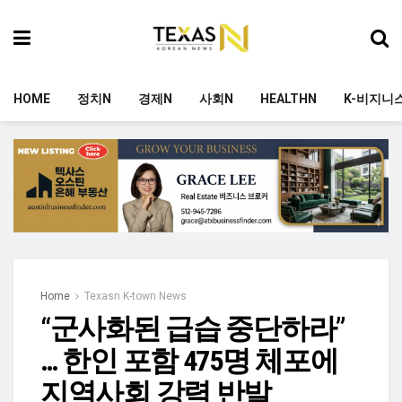
HOME
정치N
경제N
사회N
HEALTHN
K-비지니
Home
Texasn K-town News
“군사화된 급습 중단하라”
… 한인 포함 475명 체포에
지역사회 강력 반발