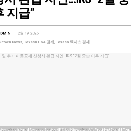
 지급”
ADMIN
2월 19, 2026
K-town News
,
Texasn USA 경제
,
Texasn 텍사스 경제
view of the Internal Revenue Service (IRS) building, after U.S. President Donald T