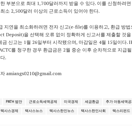
한 부분으로 최대 1,700달러까지 받을 수 있다. 이를 신청하려면
최소 2,500달러 이상의 근로소득이 있어야 한다.
환급 지연을 최소화하려면 전자 신고(e-file)를 이용하고, 환급 방
rect Deposit)을 선택해 오류 없이 정확하게 신고서를 제출할 것
 세금 신고는 1월 26일부터 시작됐으며, 마감일은 4월 15일이다. I
와 ACTC를 청구한 경우 환급금은 2월 중순 이후 순차적으로 지급될
다.
 amiangs0210@gmail.com
PATH 법안
근로소득세액공제
미국경제
세금환급
추가 아동세액공
텍사스경제
텍사스뉴스
텍사스한인뉴스
텍사스한인사회
텍스리펀드