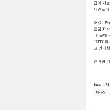
급이 가능
세연도에 
IRS는 
입금(Di
다. 올해
“EITC
고 안내했
안미향 기자
Tags:
IRS
텍사스