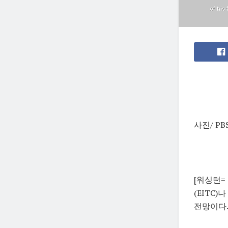
of his 
사진/ PB
[워싱턴=
(EITC
전망이다