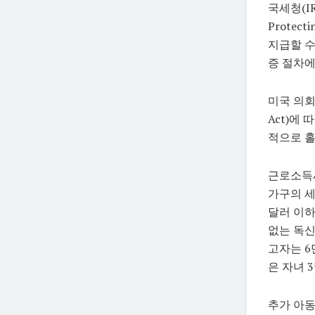
국세청(I
Protect
지급할 수
증 절차에
미국 의회는 
Act)에
적으로 홀
근로소득세액
가구의 세
달러 이하
없는 독신
고자는 6
은 자녀 
추가 아동세