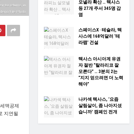
모넬라 확산 … 텍사스
ir tax returns, in
등 27개 주서 345명 감
edeno/File Photo
염
스페이스X · 테슬라, 텍
사스에 168억달러 ‘테
라팹’ 건설
텍사스 아시아계 유권
자 절반 “탈라리코 잘
모른다” … 3분의 2는
“지지 얻으려면 더 노력
해야”
나카섹 텍사스, ‘요즘
소득세액공제
살림살이, 좀 나아지셨
습니까’ 캠페인 전개
후로 지연될