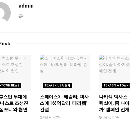
admin
Posts
K-TOWN NEWS
TEXASN USA 경제
TEXASN K-TOWN
 휴스턴 무대에
스페이스X · 테슬라, 텍사
나카섹 텍사스, 
아니스트 조성진
스에 168억달러 ‘테라팹’
림살이, 좀 나
 심포니와 협연
건설
까’ 캠페인 전개
6
8월 6, 2026
8월 6, 2026