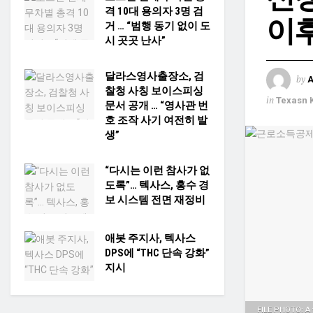
격 10대 용의자 3명 검
이후
거 … “범행 동기 없이 도
시 곳곳 난사”
달라스영사출장소, 검
by
찰청 사칭 보이스피싱
in
Texasn 
문서 공개 … “영사관 번
호 조작 사기 여전히 발
생”
“다시는 이런 참사가 없
도록”… 텍사스, 홍수 경
보 시스템 전면 재정비
애봇 주지사, 텍사스
DPS에 “THC 단속 강화”
지시
FILE PHOTO: A 