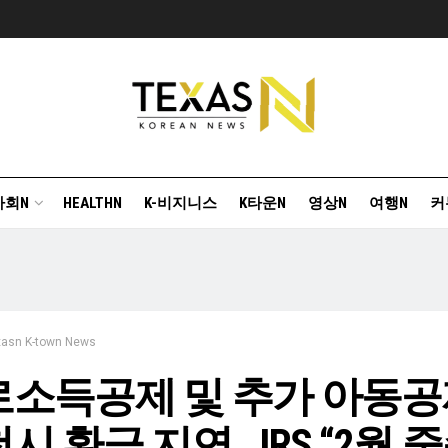
사회N
HEALTHN
K-비지니스
K타운N
영상N
여행N
커
xasn K-town News
로소득공제 및 추가 아동공
시 환급 지연…IRS “2월 