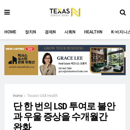
HOME
정치N
경제N
사회N
HEALTHN
K-비지니
Home
Texasn USA Health
단 한 번의 LSD 투여로 불안
과 우울 증상을 수개월간
완화