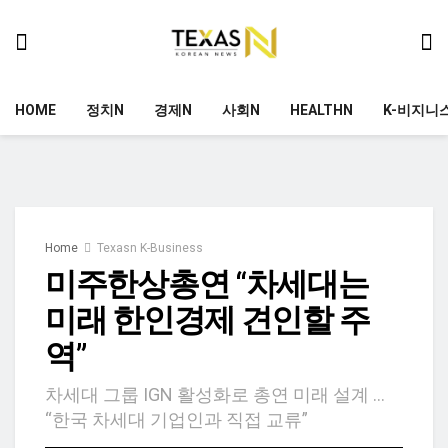
HOME
정치N
경제N
사회N
HEALTHN
K-비지니
Home
Texasn K-Business
미주한상총연 “차세대는
미래 한인경제 견인할 주
역”
차세대 그룹 IGN 활성화로 총연 미래 설계 …
“한국 차세대 기업인과 직접 교류”