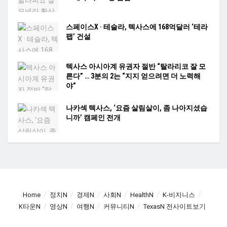
스페이스X · 테슬라, 텍사스에 168억달러 ‘테라
팹’ 건설
텍사스 아시아계 유권자 절반 “탈라리코 잘 모
른다” … 3분의 2는 “지지 얻으려면 더 노력해
야”
나카섹 텍사스, ‘요즘 살림살이, 좀 나아지셨습
니까’ 캠페인 전개
Home
정치N
경제N
사회N
HealthN
K-비지니스
K타운N
영상N
여행N
커뮤니티N
TexasN 전사이트보기