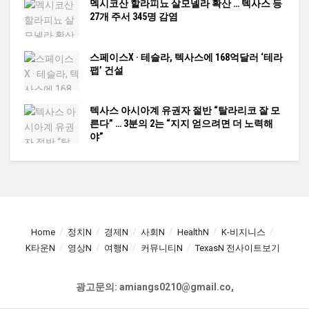
멕시코산 할라피뇨 살모넬라 확산 … 텍사스 등
27개 주서 345명 감염
스페이스X · 테슬라, 텍사스에 168억달러 ‘테라
팹’ 건설
텍사스 아시아계 유권자 절반 “탈라리코 잘 모
른다” … 3분의 2는 “지지 얻으려면 더 노력해
야”
Home
정치N
경제N
사회N
HealthN
K-비지니스
K타운N
영상N
여행N
커뮤니티N
TexasN 전사이트보기
광고문의: amiangs0210@gmail.co,