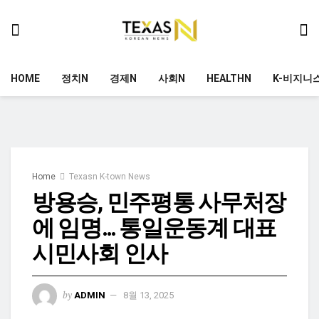
HOME
정치N
경제N
사회N
HEALTHN
K-비지니
Home
Texasn K-town News
방용승, 민주평통 사무처장
에 임명… 통일운동계 대표
시민사회 인사
by
ADMIN
8월 13, 2025