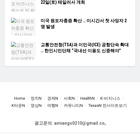
22일(토) 테일러서 개최
미국 원포자충증 확산 … 미시간서 첫 사망자 2
명 발생
교통안전청(TSA)과 이민국(ICE) 공항단속 확대
… 한인시민단체 “국내선 이용도 신중해야”
Home
정치N
경제N
사회N
HealthN
K-비지니스
K타운N
영상N
여행N
커뮤니티N
TexasN 전사이트보기
광고문의: amiangs0210@gmail.co,