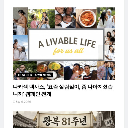
TEXASN K-TOWN NEWS
나카섹 텍사스, ‘요즘 살림살이, 좀 나아지셨습
니까’ 캠페인 전개
8월 6, 2026