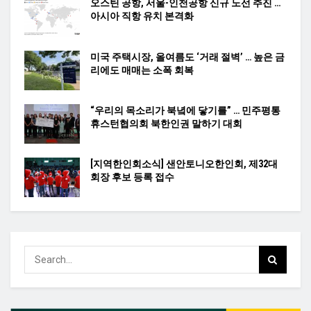
오스틴 공항, 서울-인천공항 신규 노선 추진 …
아시아 직항 유치 본격화
미국 주택시장, 올여름도 ‘거래 절벽’ … 높은 금
리에도 매매는 소폭 회복
“우리의 목소리가 북녘에 닿기를” … 민주평통
휴스턴협의회 북한인권 말하기 대회
[지역한인회소식] 샌안토니오한인회, 제32대
회장 후보 등록 접수