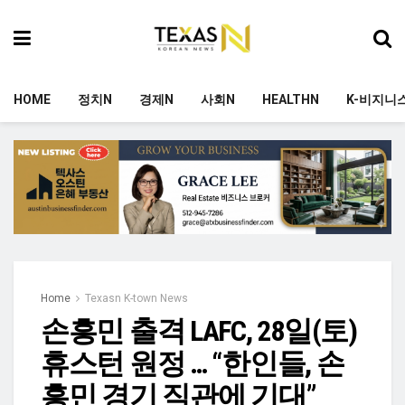
HOME
정치N
경제N
사회N
HEALTHN
K-비지니
Home
Texasn K-town News
손흥민 출격 LAFC, 28일(토)
휴스턴 원정 … “한인들, 손
흥민 경기 직관에 기대”