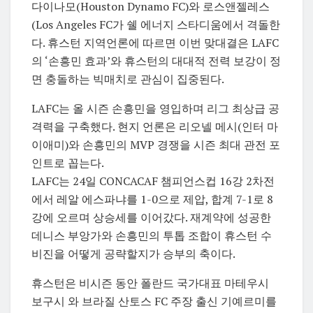
다이나모(
Houston Dynamo FC)
와 로스앤젤레스
(
Los Angeles FC
가 쉘 에너지 스타디움에서 격돌한
다. 휴스턴 지역언론에 따르면 이번 맞대결은 LAFC
의 ‘손흥민 효과’와 휴스턴의 대대적 전력 보강이 정
면 충돌하는 빅매치로 관심이 집중된다.
LAFC는 올 시즌
손흥민
을 영입하며 리그 최상급 공
격력을 구축했다. 현지 언론은 리오넬 메시(인터 마
이애미)와 손흥민의 MVP 경쟁을 시즌 최대 관전 포
인트로 꼽는다.
LAFC는 24일 CONCACAF 챔피언스컵 16강 2차전
에서 레알 에스파냐를 1-0으로 제압, 합계 7-1로 8
강에 오르며 상승세를 이어갔다. 재계약에 성공한
데니스 부앙가와 손흥민의 투톱 조합이 휴스턴 수
비진을 어떻게 공략할지가 승부의 축이다.
휴스턴은 비시즌 동안 폴란드 국가대표 마테우시
보구시 와 브라질 산토스 FC 주장 출신 기예르미를