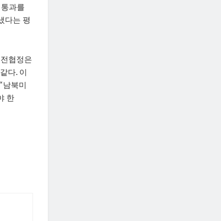
회통과를
냈다는 평
 휴전협정은
같다. 이
 “남북미
야 한