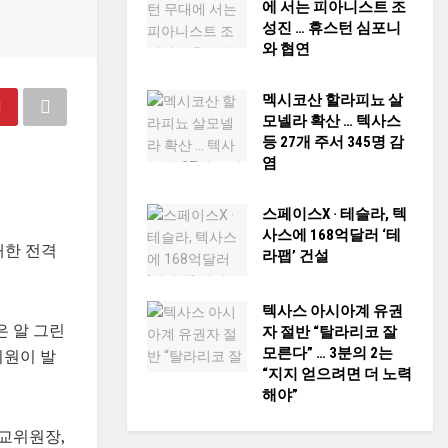
에 서는 피아니스트 조
성진 … 휴스턴 심포니
와 협연
멕시코산 할라피뇨 살
모넬라 확산 … 텍사스
등 27개 주서 345명 감
염
스페이스X · 테슬라, 텍
사스에 168억달러 ‘테
대한 전격
라팹’ 건설
텍사스 아시아계 유권
은 알 그린
자 절반 “탈라리코 잘
모른다” … 3분의 2는
의원이 발
“지지 얻으려면 더 노력
해야”
교위원장,