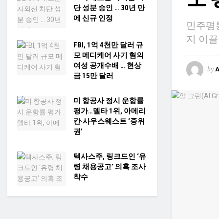
단 성분 승인 … 30년 만
에 신규 인정
민주평통
지 이
FBI, 1억 4천만 달러 규
모 메디케어 사기 혐의
여성 공개수배 … 현상
by
금 15만 달러
미 항공사 정시 운항률
평가…델타 1위, 아메리
칸·사우스웨스트 ‘중위
권’
텍사스주, 링크드인 ‘유
령 채용공고’ 의혹 조사
착수