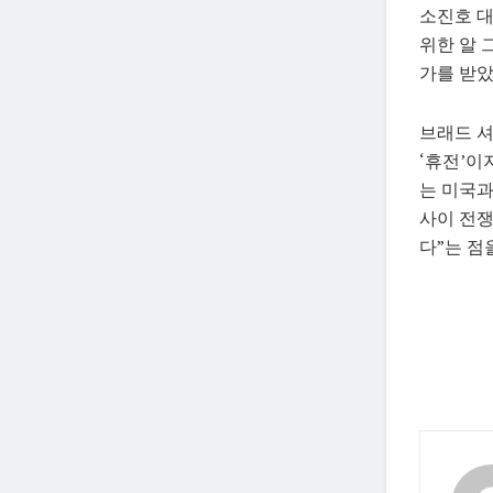
소진호 
위한 알 
가를 받았
브래드 셔
‘휴전’이
는 미국과
사이 전
다”는 점