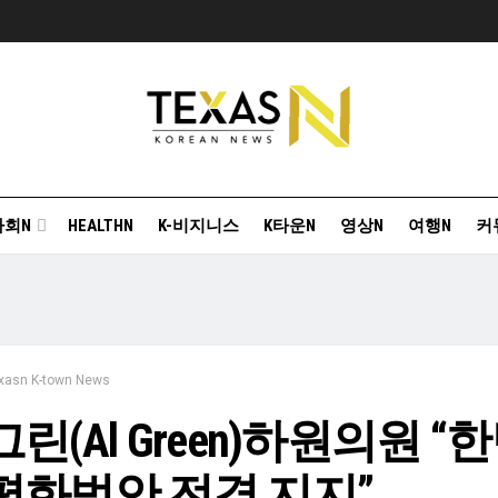
사회N
HEALTHN
K-비지니스
K타운N
영상N
여행N
커
xasn K-town News
그린(Al Green)하원의원 “
평화법안 전격 지지”