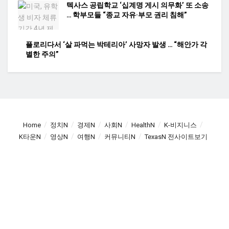
텍사스 공립학교 ‘십계명 게시 의무화’ 또 소송
… 학부모들 “종교 자유·부모 권리 침해”
플로리다서 ‘살 파먹는 박테리아’ 사망자 발생 … “해안가 각
별한 주의”
Home
정치N
경제N
사회N
HealthN
K-비지니스
K타운N
영상N
여행N
커뮤니티N
TexasN 전사이트보기
광고문의: amiangs0210@gmail.co,
© 2025
TexasN
- TexasN Korean Newspaper
empowered by ApplaSo
.