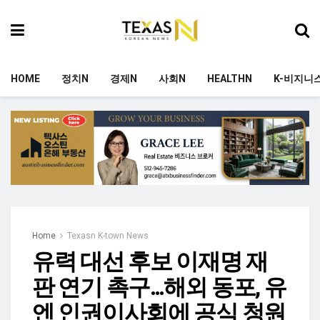
HOME
정치N
경제N
사회N
HEALTHN
K-비지니
Home
Texasn K-town News
유력 대선 후보 이재명 재
판 연기 촉구…해외 동포, 유
엔 인권이사회에 공식 청원