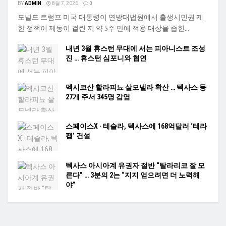
BY
ADMIN
8월 7, 2026
0
도널드 트럼프 미국 대통령이 연방대법원에서 출생시민권 제
한 정책이 제동이 걸린 지 약 5주 만에 적용 대상을 좁힌...
내년 3월 휴스턴 무대에 서는 피아니스트 조성
진 … 휴스턴 심포니와 협연
멕시코산 할라피뇨 살모넬라 확산 … 텍사스 등
27개 주서 345명 감염
스페이스X · 테슬라, 텍사스에 168억달러 ‘테라
팹’ 건설
텍사스 아시아계 유권자 절반 “탈라리코 잘 모
른다” … 3분의 2는 “지지 얻으려면 더 노력해
야”