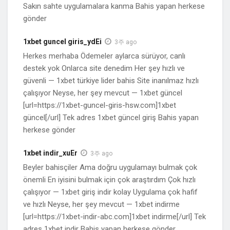
Sakın sahte uygulamalara kanma Bahis yapan herkese
gönder
1xbet guncel giris_ydEi
3주 ago
Herkes merhaba Ödemeler aylarca sürüyor, canlı
destek yok Onlarca site denedim Her şey hızlı ve
güvenli — 1xbet türkiye lider bahis Site inanılmaz hızlı
çalışıyor Neyse, her şey mevcut — 1xbet güncel
[url=https://1xbet-guncel-giris-hsw.com]1xbet
güncel[/url] Tek adres 1xbet güncel giriş Bahis yapan
herkese gönder
1xbet indir_xuEr
3주 ago
Beyler bahisçiler Ama doğru uygulamayı bulmak çok
önemli En iyisini bulmak için çok araştırdım Çok hızlı
çalışıyor — 1xbet giriş indir kolay Uygulama çok hafif
ve hızlı Neyse, her şey mevcut — 1xbet indirme
[url=https://1xbet-indir-abc.com]1xbet indirme[/url] Tek
adres 1xbet indir Bahis yapan herkese gönder