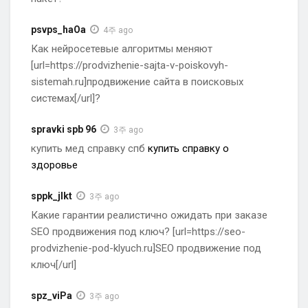
psvps_haOa
4주 ago
Как нейросетевые алгоритмы меняют
[url=https://prodvizhenie-sajta-v-poiskovyh-
sistemah.ru]продвижение сайта в поисковых
системах[/url]?
spravki spb 96
3주 ago
купить мед справку спб
купить справку о
здоровье
sppk_jlkt
3주 ago
Какие гарантии реалистично ожидать при заказе
SEO продвижения под ключ? [url=https://seo-
prodvizhenie-pod-klyuch.ru]SEO продвижение под
ключ[/url]
spz_viPa
3주 ago