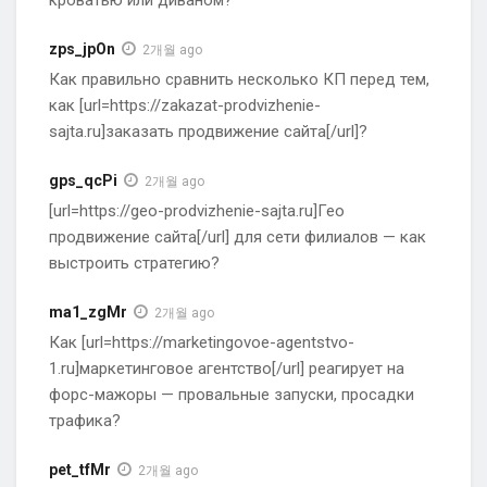
кроватью или диваном?
zps_jpOn
2개월 ago
Как правильно сравнить несколько КП перед тем,
как [url=https://zakazat-prodvizhenie-
sajta.ru]заказать продвижение сайта[/url]?
gps_qcPi
2개월 ago
[url=https://geo-prodvizhenie-sajta.ru]Гео
продвижение сайта[/url] для сети филиалов — как
выстроить стратегию?
ma1_zgMr
2개월 ago
Как [url=https://marketingovoe-agentstvo-
1.ru]маркетинговое агентство[/url] реагирует на
форс-мажоры — провальные запуски, просадки
трафика?
pet_tfMr
2개월 ago