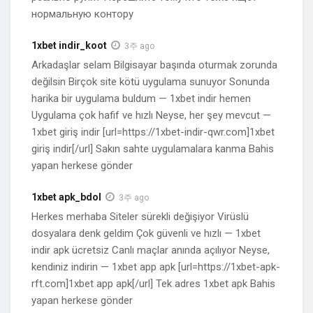
нормальную контору
1xbet indir_koot
3주 ago
Arkadaşlar selam Bilgisayar başında oturmak zorunda
değilsin Birçok site kötü uygulama sunuyor Sonunda
harika bir uygulama buldum — 1xbet indir hemen
Uygulama çok hafif ve hızlı Neyse, her şey mevcut —
1xbet giriş indir [url=https://1xbet-indir-qwr.com]1xbet
giriş indir[/url] Sakın sahte uygulamalara kanma Bahis
yapan herkese gönder
1xbet apk_bdol
3주 ago
Herkes merhaba Siteler sürekli değişiyor Virüslü
dosyalara denk geldim Çok güvenli ve hızlı — 1xbet
indir apk ücretsiz Canlı maçlar anında açılıyor Neyse,
kendiniz indirin — 1xbet app apk [url=https://1xbet-apk-
rft.com]1xbet app apk[/url] Tek adres 1xbet apk Bahis
yapan herkese gönder