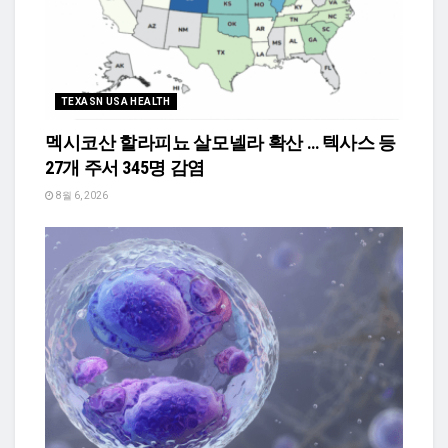
TEXASN USA HEALTH
멕시코산 할라피뇨 살모넬라 확산 … 텍사스 등
27개 주서 345명 감염
8월 6, 2026