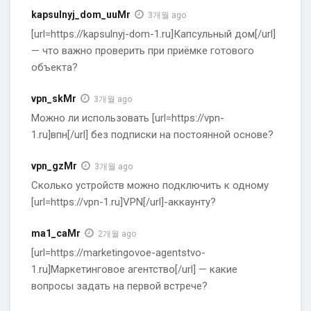
kapsulnyj_dom_uuMr
3개월 ago
[url=https://kapsulnyj-dom-1.ru]Капсульный дом[/url]
— что важно проверить при приёмке готового
объекта?
vpn_skMr
3개월 ago
Можно ли использовать [url=https://vpn-
1.ru]впн[/url] без подписки на постоянной основе?
vpn_gzMr
3개월 ago
Сколько устройств можно подключить к одному
[url=https://vpn-1.ru]VPN[/url]-аккаунту?
ma1_caMr
2개월 ago
[url=https://marketingovoe-agentstvo-
1.ru]Маркетинговое агентство[/url] — какие
вопросы задать на первой встрече?