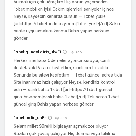
bulmak için çok uğraştım Hiç sorun yaşamadım —
1xbet mobii en iyisi Çekim işlemleri saniyeler içinde
Neyse, kaydedin kenarda dursun — 1xbet yükle
[url=https://1xbet-indir-xzy.com]1xbet yükle[/url] Sakın
sahte uygulamalara kanma Bahis yapan herkese
gönder
1xbet guncel giris_dwEi
3주 ago
Herkes merhaba Ödemeler aylarca sürüyor, canlı
destek yok Paramı kaybettim, sinirlerim bozuldu
Sonunda bu siteyi keşfettim — 1xbet güncel adres tıkla
Site inanılmaz hızlı çalışıyor Neyse, kendiniz kontrol
edin — canlı bahis 1x bet [url=https://1xbet-guncel-
giris-hsw.com]canlı bahis 1x bet[/url] Tek adres 1xbet
güncel giriş Bahis yapan herkese gönder
1xbet indir_unEr
3주 ago
Selam millet Sürekli bilgisayar açmak zor oluyor
Bazıları çok yavaş çalışıyor Hiç donma veya takılma