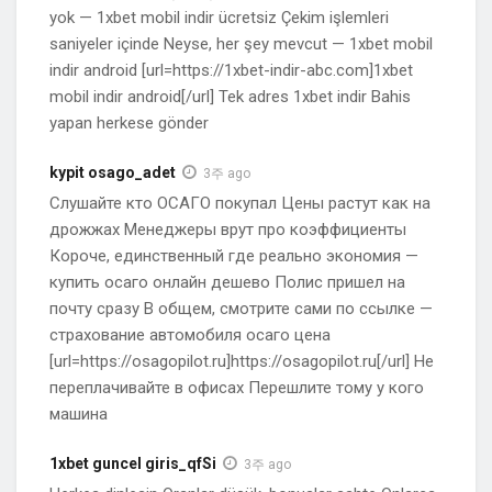
yok — 1xbet mobil indir ücretsiz Çekim işlemleri
saniyeler içinde Neyse, her şey mevcut — 1xbet mobil
indir android [url=https://1xbet-indir-abc.com]1xbet
mobil indir android[/url] Tek adres 1xbet indir Bahis
yapan herkese gönder
kypit osago_adet
3주 ago
Слушайте кто ОСАГО покупал Цены растут как на
дрожжах Менеджеры врут про коэффициенты
Короче, единственный где реально экономия —
купить осаго онлайн дешево Полис пришел на
почту сразу В общем, смотрите сами по ссылке —
страхование автомобиля осаго цена
[url=https://osagopilot.ru]https://osagopilot.ru[/url] Не
переплачивайте в офисах Перешлите тому у кого
машина
1xbet guncel giris_qfSi
3주 ago