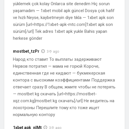
yüklemek çok kolay Onlarca site denedim Hiç sorun
yaşamadım — 1xbet mobil apk güncel Dosya çok hafif
ve hızlı Neyse, kaybetmeyin diye tıkla — 1xbet apk son
sürüm [url=https://1xbet-apk-mtc.com]1xbet apk son
sürüm[/url] Tek adres 1xbet apk yukle Bahis yapan
herkese gönder
mostbet_tzPr
3주 ago
Народ кто ставит То выплаты задерживают
Нервов потратил — мама не горюй Короче,
единственная где не кидают — букмекерская
контора с высокими коэффициентами Поддержка
отвечает сразу В общем, жмите чтобы не потерять
— mostbet kg скачать [url=https://mostbet-
xqz.com.kg]mostbet kg скачать[/url] Не ведитесь на
лохотроны Перешлите тому кто тоже ищет
нормальную контору
1xbet apk_nlMt
3주 ago