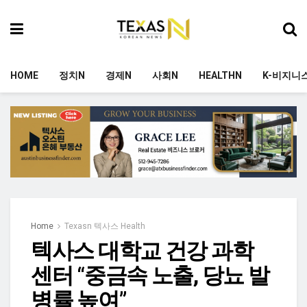
HOME
정치N
경제N
사회N
HEALTHN
K-비지니
Home
Texasn 텍사스 Health
텍사스 대학교 건강 과학
센터 “중금속 노출, 당뇨 발
병률 높여”