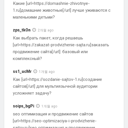
Какие [url=https://domashnie-zhivotnye-
1.ru]домашние животные[/url] лучше уживаются с
маленькими детьми?
zps_tkOn
2개월 ago
Как выбрать пакет, когда решаешь
[url=https://zakazat-prodvizhenie-sajta.ru]заказать
продвижение сайта[/url]: базовый или
комплексный?
ss1_ucMr
1개월 ago
Как [url=https://sozdanie-sajtov-1.ru]создание
сайтов[/url] для мультиязычной аудитории
усложняет задачу?
soips_bgPi
1개월 ago
seo оптимизация и продвижение сайтов
[url=https://seo-optimizaciya-i-prodvizhenie-
sajtov.ru]seo оптимизация и продвижение