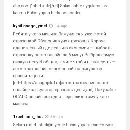
abc.com]1xbet indir[/url] Sakın sahte uygulamalara
kanma Bahis yapan herkese gönder
kypit osago_ymet
3주 ago
Ребята у кого машина Замучился я уже с этой
страховкой Обзвонил кучу страховых Короче,
единственный где реально экономия — выбрать
страховку осаго онлайн за 5 минут Выбрал самую
низкую цену В общем, жмите чтобы не потерять —
автострахование осаго онлайн калькулятор
сравнить цены
[url=https://osagopilot.ru]автострахование осаго
онлайн калькулятор сравнить цены[/url] Покупайте
ОСАГО онлайн выгодно Перешлите тому у кого
машина
1xbet indir_lhot
3주 ago
Selam millet İstediğin yerde bahis yapabilirsin En iyisini