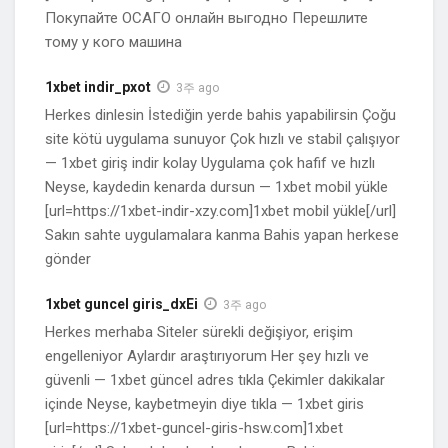
Покупайте ОСАГО онлайн выгодно Перешлите
тому у кого машина
1xbet indir_pxot
3주 ago
Herkes dinlesin İstediğin yerde bahis yapabilirsin Çoğu
site kötü uygulama sunuyor Çok hızlı ve stabil çalışıyor
— 1xbet giriş indir kolay Uygulama çok hafif ve hızlı
Neyse, kaydedin kenarda dursun — 1xbet mobil yükle
[url=https://1xbet-indir-xzy.com]1xbet mobil yükle[/url]
Sakın sahte uygulamalara kanma Bahis yapan herkese
gönder
1xbet guncel giris_dxEi
3주 ago
Herkes merhaba Siteler sürekli değişiyor, erişim
engelleniyor Aylardır araştırıyorum Her şey hızlı ve
güvenli — 1xbet güncel adres tıkla Çekimler dakikalar
içinde Neyse, kaybetmeyin diye tıkla — 1xbet giris
[url=https://1xbet-guncel-giris-hsw.com]1xbet