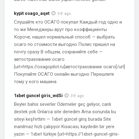
kypit osago_aqet
3주 ago
Слушайте кто ОСАГО покупал Каждый год одно и
то же Менеджеры врут про коэффициенты
Короче, нашел нормальный способ — выбрать
осаго по стоимости выгодно Полис пришел на
почту сразу В общем, сохраняйте себе —
автострахование осаго
[url=https://osagopilot.ru]автострахование осаго[/url]
Покупайте ОСАГО онлайн выгодно Перешлите
тому у кого машина
1xbet guncel giris_wdSi
3주 ago
Beyler bahis severler Ödemeler geç geliyor, canlı
destek yok Onlarca site denedim Ama sonunda bu
siteyi keşfettim — 1xbet güncel giriş burada Site
inanılmaz hızlı çalışıyor Kısacası, kaydedin bir yere
yazın — 1xbet türkiye [url=https://1xbet-guncel-giris-