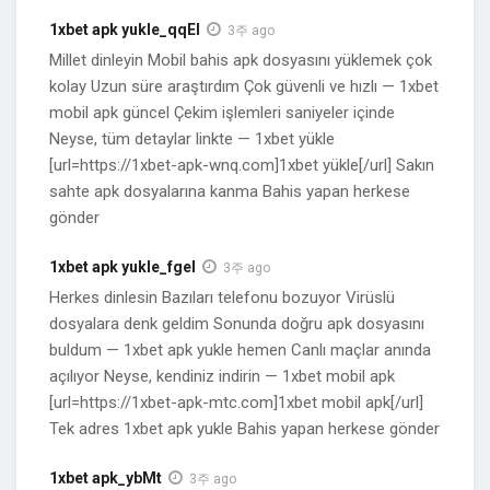
1xbet apk yukle_qqEl
3주 ago
Millet dinleyin Mobil bahis apk dosyasını yüklemek çok
kolay Uzun süre araştırdım Çok güvenli ve hızlı — 1xbet
mobil apk güncel Çekim işlemleri saniyeler içinde
Neyse, tüm detaylar linkte — 1xbet yükle
[url=https://1xbet-apk-wnq.com]1xbet yükle[/url] Sakın
sahte apk dosyalarına kanma Bahis yapan herkese
gönder
1xbet apk yukle_fgel
3주 ago
Herkes dinlesin Bazıları telefonu bozuyor Virüslü
dosyalara denk geldim Sonunda doğru apk dosyasını
buldum — 1xbet apk yukle hemen Canlı maçlar anında
açılıyor Neyse, kendiniz indirin — 1xbet mobil apk
[url=https://1xbet-apk-mtc.com]1xbet mobil apk[/url]
Tek adres 1xbet apk yukle Bahis yapan herkese gönder
1xbet apk_ybMt
3주 ago