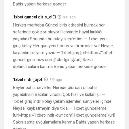
Bahis yapan herkese gönder
1xbet guncel giris_clEi
3주 ago
Herkes merhaba Güncel giriş adresini bulmak her
seferinde çok zor oluyor Hepsinde hayal kırıklığı
yaşadım Sonunda bu siteyi keşfettim — 1xbet yeni
giriş kolay Her gün yeni bonus ve promolar var Neyse,
kaydedin bir yere yazın — 1xbetgiriş [url=https://1xbet-
guncel-giris-hsw.com]1xbetgiriş[/url] Sakın
dolandırıcılara kanma Bahis yapan herkese gönder
1xbet indir_xjot
3주 ago
Beyler bahis severler Nerede olursan ol bahis
yapabilirsin Bazıları virüslü Çok hızlı ve kullanışlı —
1xbet giriş indir kolay Çekim işlemleri saniyeler içinde
Neyse, kaybetmeyin diye tıkla — 1xbet güncelleme
[url=https://1xbet-indir-qwr.com]1xbet güncelleme[/url]
Sakın sahte uygulamalara kanma Bahis yapan herkese