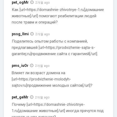
pet_ogMr
2개월 ago
Как [url=https://domashnie-zhivotnye-1.ru]домашние
животные[/url] помогают реабилитации людей
после травм и операций?
pssg_llmi
2개월 ago
Поделитесь опытом работы с компанией,
предлагавшей [url=https://prodvizhenie-sajta-s-
garantiej.ru]продвижение сайта с гарантией[/url].
pms_iuOr
2개월 ago
Влияет ли возраст домена на
[url=https://prodvizhenie-molodyh-
sajtov.ru]продвижение молодых сайтов[/url]?
pet_geMr
2개월 ago
Почему [url=https://domashnie-zhivotnye-
1.ru]домашние животные[/url] иногда прячутся под