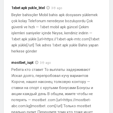
1xbet apk yukle_btel
3주 ago
Beyler bahisçiler Mobil bahis apk dosyasını yüklemek
çok kolay Telefonum neredeyse bozuluyordu Çok
güvenli ve hızlı — 1xbet mobil apk güncel Çekim
işlemleri saniyeler içinde Neyse, kendiniz indirin —
1xbet apk yükle [url=https://1xbet-apk-mtc.com]1xbet
apk yükle[/url] Tek adres 1xbet apk yukle Bahis yapan
herkese gönder
mostbet_iupt
3주 ago
Ребята кто ставит То выплаты задерживают
Искал долго, перепробовал кучу вариантов
Короче, нашел наконец толковую контору —
ставки на спорт с крутыми бонусами Бонусы и
акции каждый день В общем, жмите чтобы не
потерять — mostbet .com [url=https://mostbet-
abc.com.kg]mostbet .com[/url] Только mostbet
реально рулит Перешлите тому кто тоже ищет