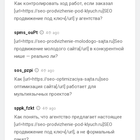
Как контролировать ход работ, если заказал
[url=https://seo-prodvizhenie-pod-klyuch.ru]SEO
продвижение под ключ[/url] у агентства?
spms_ouPt
4주 ago
[url=https://seo-prodvizhenie-molodogo-sajta.ru]Seo
продвижение молодого сайта[/url] в конкурентной
нише — реально ли?
sos_pzpi
4주 ago
Как [url=https://seo-optimizaciya-sajta.ru]seo
оптимизация сайта[/url] работает для
мультиязычных проектов?
sppk_fzkt
4주 ago
Как понять, что агентство предлагает настоящее
[url=https://seo-prodvizhenie-pod-klyuch.ru]SEO
продвижение под ключ[/url], а не формальный
пакет?