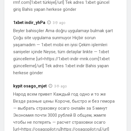
rmf.com]1xbet türkiye[/url] Tek adres 1xbet güncel
giriş Bahis yapan herkese gönder
1xbet indir_yhPa
3주 ago
Beyler bahisçiler Ama doğru uygulamayı bulmak şart
Çoğu site uygulama sunmuyor Hiçbir sorun
yaşamadım — 1xbet mobii en iyisi Çekim işlemleri
saniyeler içinde Neyse, tüm detaylar linkte — 1xbet
güncelleme [url=https://1xbet-indir-mnk.com]1xbet
güncelleme[/url] Tek adres 1xbet indir Bahis yapan
herkese gönder
kypit osago_mjet
3주 ago
Народ всем привет Каждый год одно и то же
Везде разные цены Короче, быстро и без гемора
— выбрать страховку осаго онлайн за 5 минут
Экономия почти 3000 рублей В общем, жмите
чтобы не потерять — расчет страховки осаго
[url=https://osagopilot.ru]https://osagopilot.ru[/url]