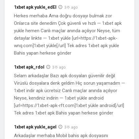
1xbet apk yukle_edEl
3주 ago
Herkes merhaba Ama doğru dosyayı bulmak zor
Onlarca site denedim Çok güvenli ve hızlı — 1xbet apk
yukle hemen Canlı maçlar anında açılıyor Neyse, tüm
detaylar linkte — 1xbet yükle [url=https://1xbet-apk-
wnq.com]1xbet yükle[/url] Tek adres 1xbet apk yukle
Bahis yapan herkese gönder
1xbet apk_rdol
3주 ago
Selam arkadaşlar Bazı apk dosyaları güvenilir değil
Virüslü dosyalara denk geldim Hiç sorun yaşamadım —
1xbet indir apk ücretsiz Canlı maçlar anında açılıyor
Neyse, kendiniz indirin — 1xbet yükle android
[url=https://1xbet-apk-rft.com]1xbet yükle android[/url]
Tek adres 1xbet apk Bahis yapan herkese gönder
1xbet apk yukle_agel
3주 ago
Arkadaşlar merhaba Mobil bahis apk dosyasını