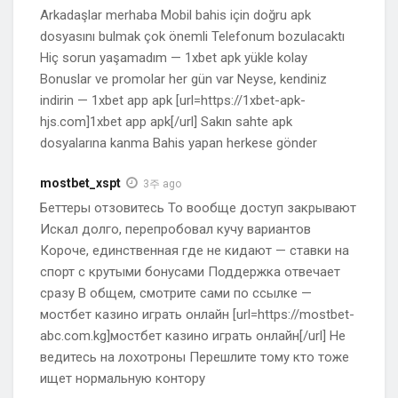
Arkadaşlar merhaba Mobil bahis için doğru apk
dosyasını bulmak çok önemli Telefonum bozulacaktı
Hiç sorun yaşamadım — 1xbet apk yükle kolay
Bonuslar ve promolar her gün var Neyse, kendiniz
indirin — 1xbet app apk [url=https://1xbet-apk-
hjs.com]1xbet app apk[/url] Sakın sahte apk
dosyalarına kanma Bahis yapan herkese gönder
mostbet_xspt
3주 ago
Беттеры отзовитесь То вообще доступ закрывают
Искал долго, перепробовал кучу вариантов
Короче, единственная где не кидают — ставки на
спорт с крутыми бонусами Поддержка отвечает
сразу В общем, смотрите сами по ссылке —
мостбет казино играть онлайн [url=https://mostbet-
abc.com.kg]мостбет казино играть онлайн[/url] Не
ведитесь на лохотроны Перешлите тому кто тоже
ищет нормальную контору