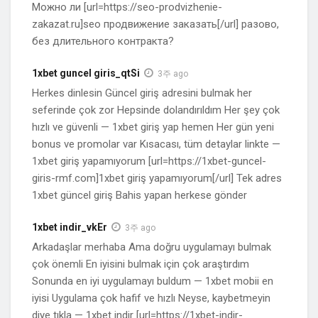
Можно ли [url=https://seo-prodvizhenie-
zakazat.ru]seo продвижение заказать[/url] разово,
без длительного контракта?
1xbet guncel giris_qtSi
3주 ago
Herkes dinlesin Güncel giriş adresini bulmak her
seferinde çok zor Hepsinde dolandırıldım Her şey çok
hızlı ve güvenli — 1xbet giriş yap hemen Her gün yeni
bonus ve promolar var Kısacası, tüm detaylar linkte —
1xbet giriş yapamıyorum [url=https://1xbet-guncel-
giris-rmf.com]1xbet giriş yapamıyorum[/url] Tek adres
1xbet güncel giriş Bahis yapan herkese gönder
1xbet indir_vkEr
3주 ago
Arkadaşlar merhaba Ama doğru uygulamayı bulmak
çok önemli En iyisini bulmak için çok araştırdım
Sonunda en iyi uygulamayı buldum — 1xbet mobii en
iyisi Uygulama çok hafif ve hızlı Neyse, kaybetmeyin
diye tıkla — 1xbet indir [url=https://1xbet-indir-