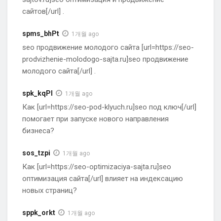
сайтов[/url] .
spms_bhPt
1개월 ago
seo продвижение молодого сайта [url=https://seo-
prodvizhenie-molodogo-sajta.ru]seo продвижение
молодого сайта[/url] .
spk_kqPl
1개월 ago
Как [url=https://seo-pod-klyuch.ru]seo под ключ[/url]
помогает при запуске нового направления
бизнеса?
sos_tzpi
1개월 ago
Как [url=https://seo-optimizaciya-sajta.ru]seo
оптимизация сайта[/url] влияет на индексацию
новых страниц?
sppk_orkt
1개월 ago