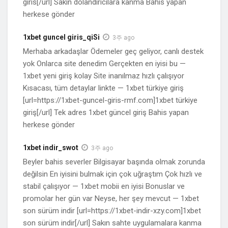
giris[/url] Sakın dolandırıcılara kanma Bahis yapan
herkese gönder
1xbet guncel giris_qiSi
3주 ago
Merhaba arkadaşlar Ödemeler geç geliyor, canlı destek
yok Onlarca site denedim Gerçekten en iyisi bu —
1xbet yeni giriş kolay Site inanılmaz hızlı çalışıyor
Kısacası, tüm detaylar linkte — 1xbet türkiye giriş
[url=https://1xbet-guncel-giris-rmf.com]1xbet türkiye
giriş[/url] Tek adres 1xbet güncel giriş Bahis yapan
herkese gönder
1xbet indir_swot
3주 ago
Beyler bahis severler Bilgisayar başında olmak zorunda
değilsin En iyisini bulmak için çok uğraştım Çok hızlı ve
stabil çalışıyor — 1xbet mobii en iyisi Bonuslar ve
promolar her gün var Neyse, her şey mevcut — 1xbet
son sürüm indir [url=https://1xbet-indir-xzy.com]1xbet
son sürüm indir[/url] Sakın sahte uygulamalara kanma