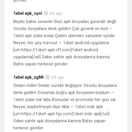
gönder
1xbet apk_syol
3주 ago
Beyler bahis severler Bazı apk dosyaları güvenilir değil
Virüslü dosyalara denk geldim Çok güvenli ve hızlı —
1xbet apk yükle kolay Çekim işlemleri saniyeler içinde
Neyse, her şey mevcut — 1xbet android uygulama
[url=https://1xbet-apk-rft.com]1xbet android
uygulama[/url] Sakın sahte apk dosyalarına kanma
Bahis yapan herkese gönder
1xbet apk_xgMt
3주 ago
Selam millet Siteler sürekli değişiyor Virüslü dosyalara
denk geldim Sonunda doğru apk dosyasını buldum —
1xbet yükle tek tıkla Bonuslar ve promolar her gün var
Neyse, kaybetmeyin diye tıkla — 1xbet indir apk
[url=https://1xbet-apk-hjs.com]1xbet indir apk[/url]
Sakın sahte apk dosyalarına kanma Bahis yapan
herkese gönder