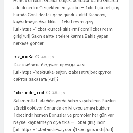
Herkes dinlesin Oranlar düşük, bonuslar sahte Onlarca
site denedim Gerçekten en iyisi bu — 1xbet güncel giriş
burada Canlı destek gece gündüz aktif Kısacası,
kaybetmeyin diye tıkla — 1xbet resmi giriş
[url=https://1xbet-guncel-giris-rmf.com]1xbet resmi
giriş[/url] Sakın sahte sitelere kanma Bahis yapan
herkese gönder
rsz_mqKa
3주 ago
Как выбрать бюджет, прежде чем
[url=https://raskrutka-sajtov-zakazat.ru]раскрутка
сайтов заказать[/url]?
1xbet indir_xxot
3주 ago
Selam millet İstediğin yerde bahis yapabilirsin Bazıları
sürekli çöküyor Sonunda en iyi uygulamayı buldum —
1xbet indir hemen Bonuslar ve promolar her gün var
Neyse, kaybetmeyin diye tıkla — 1xbet giriş indir
[url=https://1xbet-indir-xzy.com]1xbet giriş indir[/url]