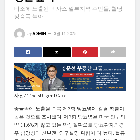
비소에 노출된 텍사스 일부지역 주민들, 혈당
상승폭 높아
by
ADMIN
3월 11, 2025
사진/ TexasUrgentCare
중금속에 노출될 수록 제2형 당뇨병에 걸릴 확률이
높은 것으로 조사됐다. 제2형 당뇨병은 미국 인구의
약 11.6%가 앓고 있는 만성질환으로 당뇨환자의경
우 심장병과 신부전, 안구실명 위험이 더 높다. 혈류