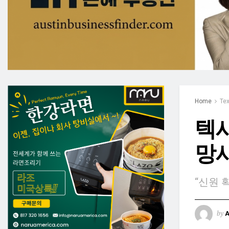
Home
Te
텍사
망사
“신원 
by