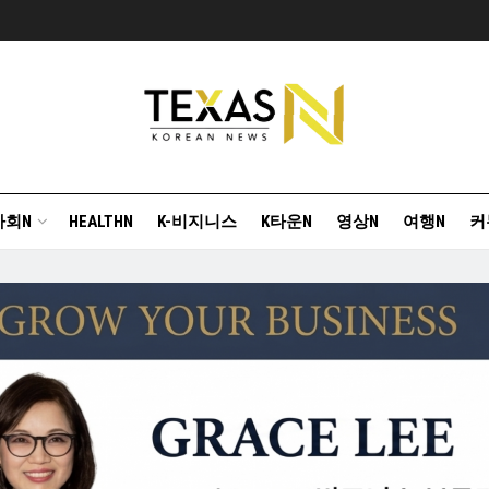
사회N
HEALTHN
K-비지니스
K타운N
영상N
여행N
커