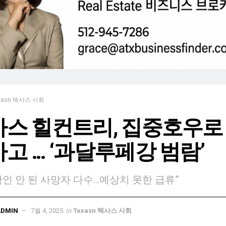
xasn 텍사스 사회
스 힐컨트리, 집중호우로
고 … ‘과달루페강 범람’
확인 안 된 사망자 다수…예상치 못한 급류”
in
ADMIN
7월 4, 2025
Texasn 텍사스 사회