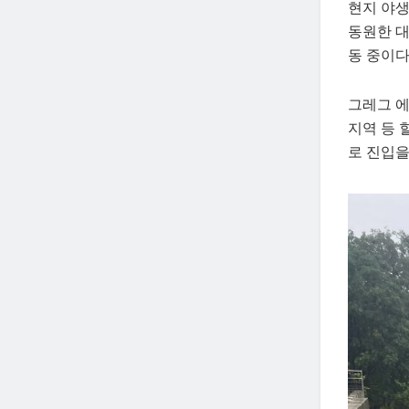
현지 야생
동원한 대
동 중이다
그레그 에봇
지역 등 
로 진입을