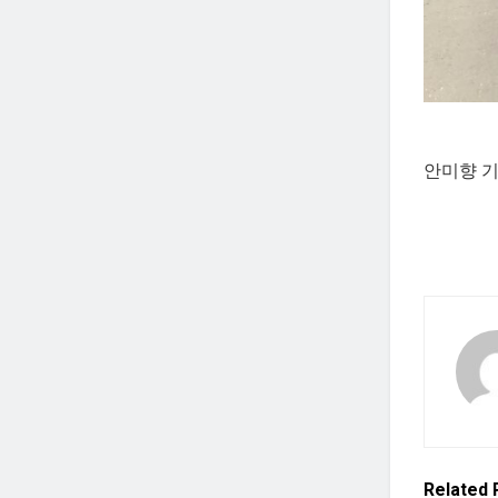
안미향 기자
Related