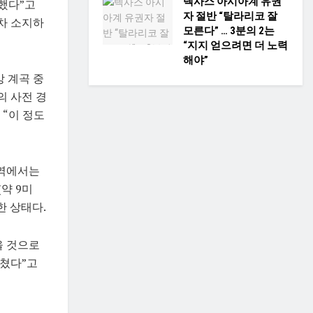
텍사스 아시아계 유권
했다”고
자 절반 “탈라리코 잘
차 소지하
모른다” … 3분의 2는
“지지 얻으려면 더 노력
해야”
강 계곡 중
의 사전 경
“이 정도
지역에서는
(약 9미
한 상태다.
을 것으로
덮쳤다”고