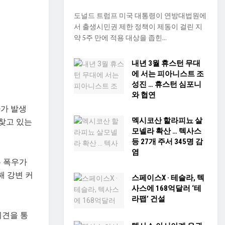
도널드 트럼프 미국 대통령이 연방대법원에
서 출생시민권 제한 정책이 제동이 걸린 지
약 5주 만에 적용 대상을 좁힌...
내년 3월 휴스턴 무대
에 서는 피아니스트 조
성진 … 휴스턴 심포니
와 협연
자가 발생
 찾고 있는
멕시코산 할라피뇨 살
모넬라 확산 … 텍사스
등 27개 주서 345명 감
염
는 폭우가
해 강변 커
스페이스X · 테슬라, 텍
사스에 168억달러 ‘테
라팹’ 건설
자회견을 통