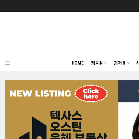
HOME
정치N
경제N