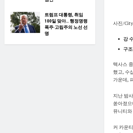
트럼프 대통령, 취임
100일 맞아… 행정명령
사진/City
폭주·고립주의 노선 선
명
강 
구조
텍사스 중
했고, 수
가운데, 
지난 밤사이
쏟아졌으며
뮤니티와 
커 카운티