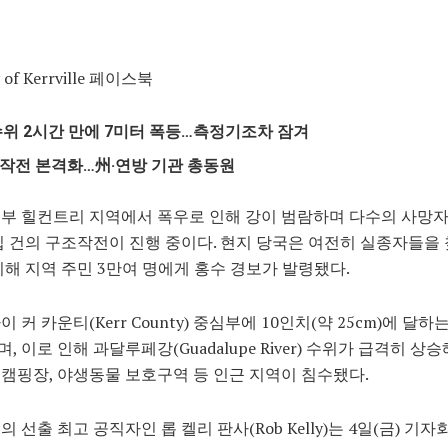
 of Kerrville 페이스북
수위 2시간 만에 7미터 폭등…측정기조차 잠겨
작전 본격화…州·연방 기관 총동원
부 힐컨트리 지역에서 폭우로 인해 강이 범람하며 다수의 사망
십 건의 구조작전이 진행 중이다. 현지 당국은 여전히 실종자들을
피해 지역 주민 3만여 명에게 홍수 경보가 발령됐다.
 커 카운티(Kerr County) 중심부에 10인치(약 25cm)에 달하
, 이로 인해 과달루페강(Guadalupe River) 수위가 급격히 상승
캠핑장, 야생동물 보호구역 등 인근 지역이 침수됐다.
의 선출 최고 공직자인 롭 켈리 판사(Rob Kelly)는 4일(금) 기