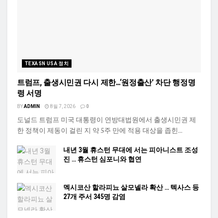
TEXASN USA 정치
트럼프, 출생시민권 다시 제한…‘원정출산’ 차단 행정명
령 서명
BY
ADMIN
8월 7, 2026
0
도널드 트럼프 미국 대통령이 연방대법원에서 출생시민권 제
한 정책이 제동이 걸린 지 약 5주 만에 적용 대상을 좁힌...
내년 3월 휴스턴 무대에 서는 피아니스트 조성
진 … 휴스턴 심포니와 협연
멕시코산 할라피뇨 살모넬라 확산 … 텍사스 등
27개 주서 345명 감염