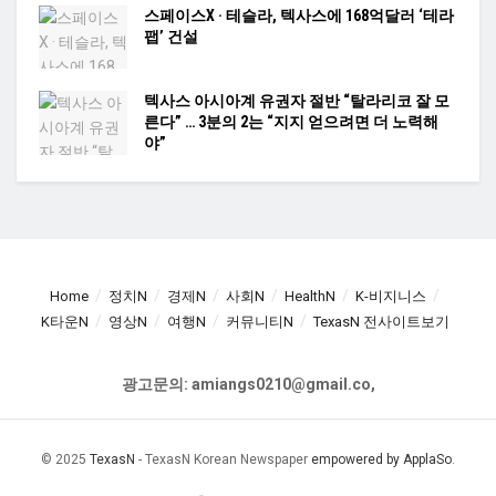
스페이스X · 테슬라, 텍사스에 168억달러 ‘테라
팹’ 건설
텍사스 아시아계 유권자 절반 “탈라리코 잘 모
른다” … 3분의 2는 “지지 얻으려면 더 노력해
야”
Home
정치N
경제N
사회N
HealthN
K-비지니스
K타운N
영상N
여행N
커뮤니티N
TexasN 전사이트보기
광고문의: amiangs0210@gmail.co,
© 2025
TexasN
- TexasN Korean Newspaper
empowered by ApplaSo
.