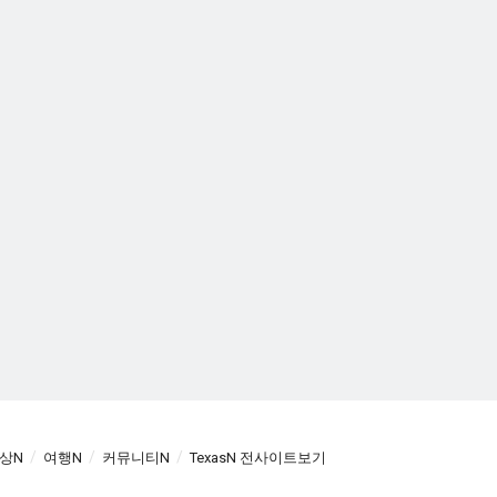
상N
여행N
커뮤니티N
TexasN 전사이트보기