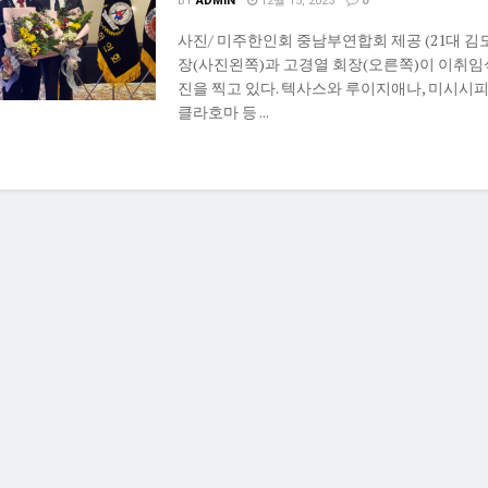
BY
ADMIN
12월 15, 2025
0
사진/ 미주한인회 중남부연합회 제공 (21대 김
장(사진왼쪽)과 고경열 회장(오른쪽)이 이취임
진을 찍고 있다. 텍사스와 루이지애나, 미시시피,
클라호마 등 ...