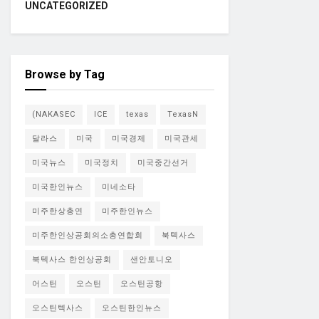
UNCATEGORIZED
Browse by Tag
(NAKASEC
ICE
texas
TexasN
달라스
미국
미국경제
미국관세
미국뉴스
미국정치
미국중간선거
미국한인뉴스
미네소타
미주한상총연
미주한인뉴스
미주한인상공회의소총연합회
북텍사스
북텍사스 한인상공회
샌안토니오
어스틴
오스틴
오스틴공항
오스틴텍사스
오스틴한인뉴스