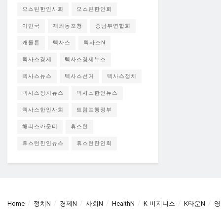
오스틴한인사회
오스틴한인회
이민국
재외동포청
중남부연합회
캐롤튼
텍사스
텍사스N
텍사스경제
텍사스경제뉴스
텍사스뉴스
텍사스선거
텍사스정치
텍사스정치뉴스
텍사스한인뉴스
텍사스한인사회
트럼프행정부
해리스카운티
휴스턴
휴스턴한인뉴스
휴스턴한인회
Home
정치N
경제N
사회N
HealthN
K-비지니스
K타운N
영