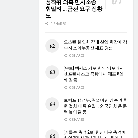
성착취 의혹 민사소송
휘말려 … 금전 요구 정황
도
0 SHARES
오스틴 한인회 27대 신임 회장에 강
수지 조아부동산 대표 당선
0 SHARES
[속보] 텍사스 거주 한인 영주권자,
샌프란시스코 공항에서 체포 8일
째 감금
0 SHARES
트럼프 행정부, 취업이민 영주권 후
원 절차 대폭 손질 … 외국인 채용 문
턱 높아질 듯
0 SHARES
[캐롤튼 총격 2보] 한인타운 총격에