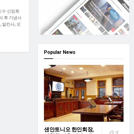
도수 신임회
식 후 기념사
 알칸사, 오
Popular News
샌안토니오 한인회장,