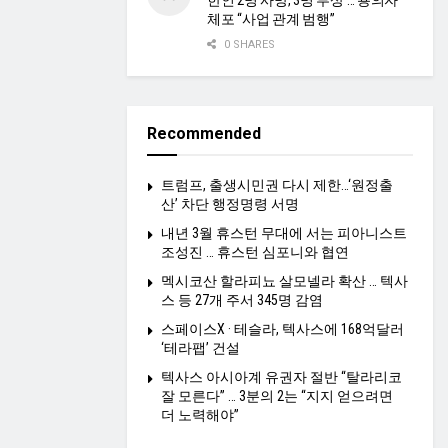
한인 2명 사망, 3명 부상 … 용의자
체포 “사업 관계 범행”
0 SHARES
Recommended
트럼프, 출생시민권 다시 제한…‘원정출
산’ 차단 행정명령 서명
내년 3월 휴스턴 무대에 서는 피아니스트
조성진 … 휴스턴 심포니와 협연
멕시코산 할라피뇨 살모넬라 확산 … 텍사
스 등 27개 주서 345명 감염
스페이스X · 테슬라, 텍사스에 168억달러
‘테라팹’ 건설
텍사스 아시아계 유권자 절반 “탈라리코
잘 모른다” … 3분의 2는 “지지 얻으려면
더 노력해야”