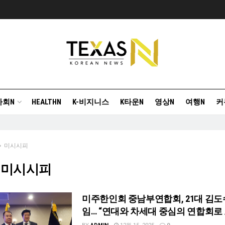
사회N
HEALTHN
K-비지니스
K타운N
영상N
여행N
커
미시시피
]
미시시피
미주한인회 중남부연합회, 21대 김도
임… “연대와 차세대 중심의 연합회로 