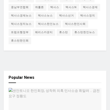
중남부연합회
캐롤튼
텍사스
텍사스N
텍사스경제
텍사스경제뉴스
텍사스뉴스
텍사스선거
텍사스정치
텍사스정치뉴스
텍사스한인뉴스
텍사스한인사회
트럼프행정부
해리스카운티
휴스턴
휴스턴한인뉴스
휴스턴한인회
Popular News