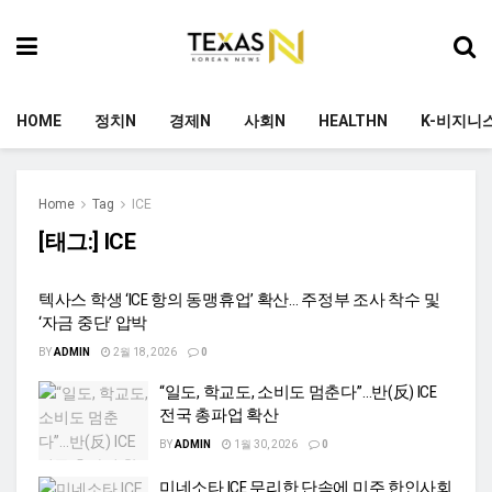
HOME
정치N
경제N
사회N
HEALTHN
K-비지니
Home
Tag
ICE
[태그:]
ICE
텍사스 학생 ‘ICE 항의 동맹휴업’ 확산… 주정부 조사 착수 및
‘자금 중단’ 압박
BY
ADMIN
2월 18, 2026
0
“일도, 학교도, 소비도 멈춘다”…반(反) ICE
전국 총파업 확산
BY
ADMIN
1월 30, 2026
0
미네소타 ICE 무리한 단속에 미주 한인사회