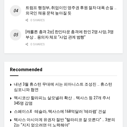
트럼프 행정부, 취업이민 영주권 후원 절차 대폭 손질 …
외국인 채용 문턱 높아질 듯
0 SHARES
[캐롤튼 총격 2보] 한인타운 총격에 한인 2명 사망, 3명
부상 … 용의자 체포 “사업 관계 범행”
0 SHARES
Recommended
내년 3월 휴스턴 무대에 서는 피아니스트 조성진 … 휴스턴
심포니와 협연
멕시코산 할라피뇨 살모넬라 확산 … 텍사스 등 27개 주서
345명 감염
스페이스X · 테슬라, 텍사스에 168억달러 ‘테라팹’ 건설
텍사스 아시아계 유권자 절반 “탈라리코 잘 모른다” … 3분의
2는 “지지 얻으려면 더 노력해야”