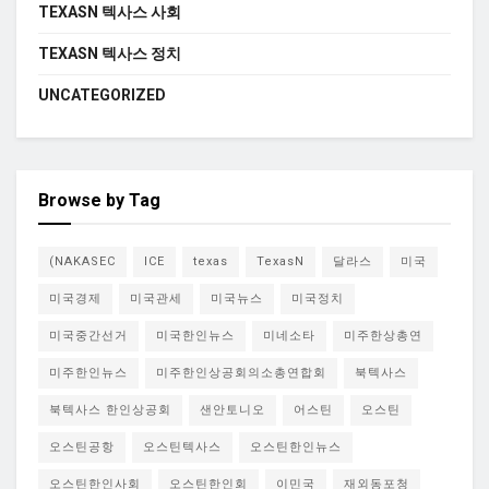
TEXASN 텍사스 사회
TEXASN 텍사스 정치
UNCATEGORIZED
Browse by Tag
(NAKASEC
ICE
texas
TexasN
달라스
미국
미국경제
미국관세
미국뉴스
미국정치
미국중간선거
미국한인뉴스
미네소타
미주한상총연
미주한인뉴스
미주한인상공회의소총연합회
북텍사스
북텍사스 한인상공회
샌안토니오
어스틴
오스틴
오스틴공항
오스틴텍사스
오스틴한인뉴스
오스틴한인사회
오스틴한인회
이민국
재외동포청