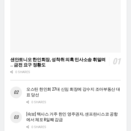
샌안토니오 한인회장, 성착취 의혹 민사소송 휘말려
… 금전 요구 정황도
0 SHARES
오스틴 한인회 27대 신임 회장에 강수지 조아부동산 대
표 당선
0 SHARES
[속보] 텍사스 거주 한인 영주권자, 샌프란시스코 공항
에서 체포 8일째 감금
0 SHARES