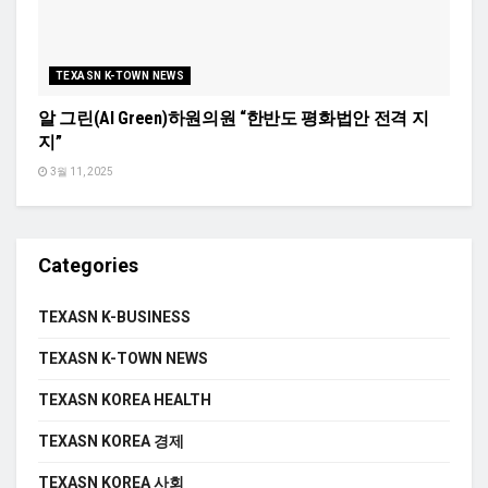
TEXASN K-TOWN NEWS
알 그린(Al Green)하원의원 “한반도 평화법안 전격 지
지”
3월 11, 2025
Categories
TEXASN K-BUSINESS
TEXASN K-TOWN NEWS
TEXASN KOREA HEALTH
TEXASN KOREA 경제
TEXASN KOREA 사회