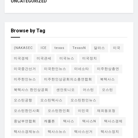
UNCATEGORIZED
Browse by Tag
(NAKASEC
ICE
texas
TexasN
달라스
미국
미국경제
미국관세
미국뉴스
미국정치
미국중간선거
미국한인뉴스
미네소타
미주한상총연
미주한인뉴스
미주한인상공회의소총연합회
북텍사스
북텍사스 한인상공회
샌안토니오
어스틴
오스틴
오스틴공항
오스틴텍사스
오스틴한인뉴스
오스틴한인사회
오스틴한인회
이민국
재외동포청
중남부연합회
캐롤튼
텍사스
텍사스N
텍사스경제
텍사스경제뉴스
텍사스뉴스
텍사스선거
텍사스정치