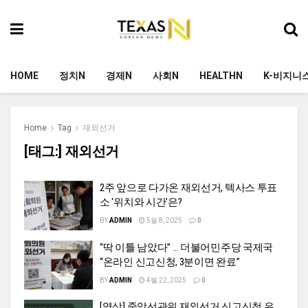
HOME
정치N
경제N
사회N
HEALTHN
K-비지니
Home
Tag
재외선거
[태그:]
재외선거
2주 앞으로 다가온 재외선거, 텍사스 투표
소 ‘위치와 시간’은?
BY
ADMIN
5월 8, 2025
0
“딱 이틀 남았다” … 더불어민주당 국제국
“온라인 신고신청, 3분이면 완료”
BY
ADMIN
4월 22, 2025
0
[영상] 중앙선관위 재외선거 신고신청 유