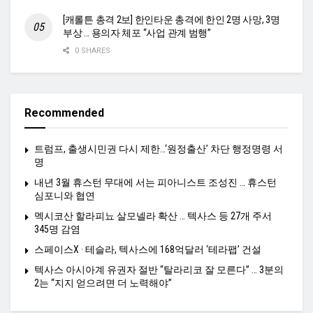
[캐롤튼 총격 2보] 한인타운 총격에 한인 2명 사망, 3명
부상 … 용의자 체포 “사업 관계 범행”
0 SHARES
Recommended
트럼프, 출생시민권 다시 제한…‘원정출산’ 차단 행정명령 서
명
내년 3월 휴스턴 무대에 서는 피아니스트 조성진 … 휴스턴
심포니와 협연
멕시코산 할라피뇨 살모넬라 확산 … 텍사스 등 27개 주서
345명 감염
스페이스X · 테슬라, 텍사스에 168억달러 ‘테라팹’ 건설
텍사스 아시아계 유권자 절반 “탈라리코 잘 모른다” … 3분의
2는 “지지 얻으려면 더 노력해야”