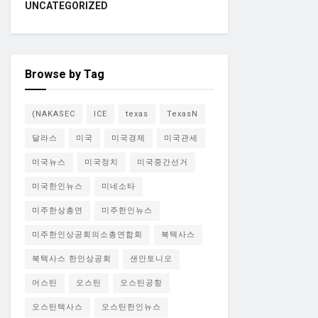
UNCATEGORIZED
Browse by Tag
(NAKASEC
ICE
texas
TexasN
달라스
미국
미국경제
미국관세
미국뉴스
미국정치
미국중간선거
미국한인뉴스
미네소타
미주한상총연
미주한인뉴스
미주한인상공회의소총연합회
북텍사스
북텍사스 한인상공회
샌안토니오
어스틴
오스틴
오스틴공항
오스틴텍사스
오스틴한인뉴스