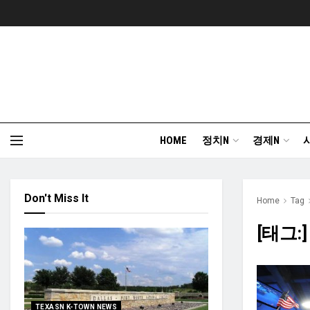
HOME
정치N
경제N
Don't Miss It
Home
Tag
[태그:
TEXASN K-TOWN NEWS