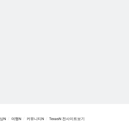
상N
여행N
커뮤니티N
TexasN 전사이트보기