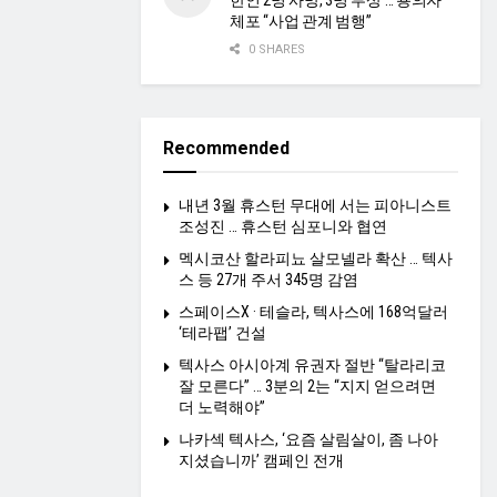
한인 2명 사망, 3명 부상 … 용의자
체포 “사업 관계 범행”
0 SHARES
Recommended
내년 3월 휴스턴 무대에 서는 피아니스트
조성진 … 휴스턴 심포니와 협연
멕시코산 할라피뇨 살모넬라 확산 … 텍사
스 등 27개 주서 345명 감염
스페이스X · 테슬라, 텍사스에 168억달러
‘테라팹’ 건설
텍사스 아시아계 유권자 절반 “탈라리코
잘 모른다” … 3분의 2는 “지지 얻으려면
더 노력해야”
나카섹 텍사스, ‘요즘 살림살이, 좀 나아
지셨습니까’ 캠페인 전개