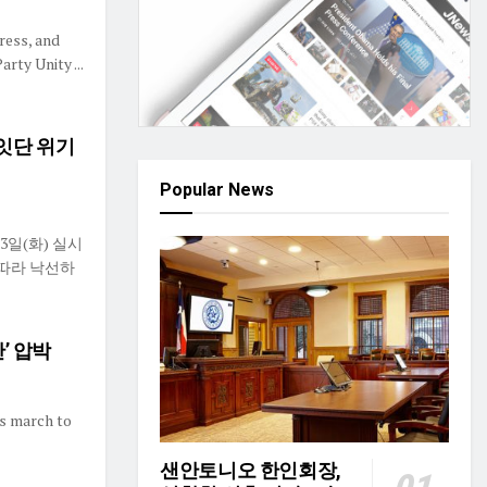
ress, and
rty Unity ...
잇단 위기
Popular News
) 3일(화) 실시
따라 낙선하
’ 압박
s march to
샌안토니오 한인회장,