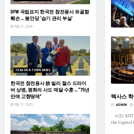
DFW 국립묘지 한국전 참전용사 유골함
훼손 … 봉안당 ‘습기 관리 부실’
4월 21, 2026
TEXASN K-TOWN NEWS
한국전 참전용사 故 빌리 찰스 드라이
버 상병, 평화의 사도 메달 수훈 … “75년
텍사스 학생
만에 고향땅에”
9월 11, 2025
BY
ADMIN
사진/ KUT (St
the Capitol f