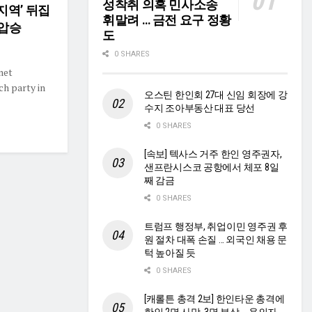
성착취 의혹 민사소송
 지역’ 뒤집
휘말려 … 금전 요구 정황
 압승
도
0 SHARES
et
ch party in
오스틴 한인회 27대 신임 회장에 강
수지 조아부동산 대표 당선
0 SHARES
[속보] 텍사스 거주 한인 영주권자,
샌프란시스코 공항에서 체포 8일
째 감금
0 SHARES
트럼프 행정부, 취업이민 영주권 후
원 절차 대폭 손질 … 외국인 채용 문
턱 높아질 듯
0 SHARES
[캐롤튼 총격 2보] 한인타운 총격에