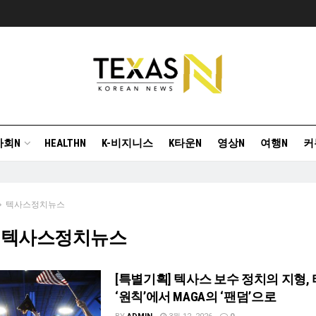
사회N
HEALTHN
K-비지니스
K타운N
영상N
여행N
커
텍사스정치뉴스
]
텍사스정치뉴스
[특별기획] 텍사스 보수 정치의 지형,
‘원칙’에서 MAGA의 ‘팬덤’으로