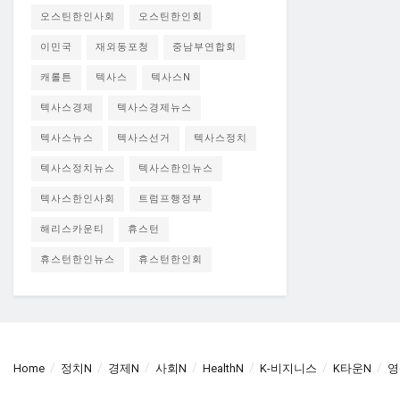
오스틴한인사회
오스틴한인회
이민국
재외동포청
중남부연합회
캐롤튼
텍사스
텍사스N
텍사스경제
텍사스경제뉴스
텍사스뉴스
텍사스선거
텍사스정치
텍사스정치뉴스
텍사스한인뉴스
텍사스한인사회
트럼프행정부
해리스카운티
휴스턴
휴스턴한인뉴스
휴스턴한인회
Home
정치N
경제N
사회N
HealthN
K-비지니스
K타운N
영