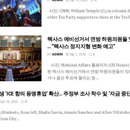
BY
ADMIN
3월 12, 2026
0
사진/ CNN( William Temple (C), in colonial d
other Tea Party supporters cheer at the Tea Pa
텍사스 예비선거서 연방 하원의원들 
… “텍사스 정지지형 변화 예고”
BY
ADMIN
3월 5, 2026
0
사진/ National Affairs 홈페이지 (US House
된 텍사스 예비선거에서 연방 하원의원들이 잇
거나 결선 투표에 몰리는 등 ...
 ‘ICE 항의 동맹휴업’ 확산… 주정부 조사 착수 및 ‘자금 중단
2월 18, 2026
0
udents, from left, Shaila Garcia, Amaris Sanchez and Allen Villalobo
rom City ...