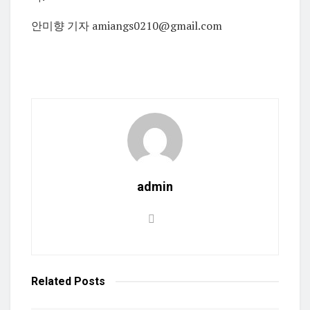
안미향 기자 amiangs0210@gmail.com
admin
Related
Posts