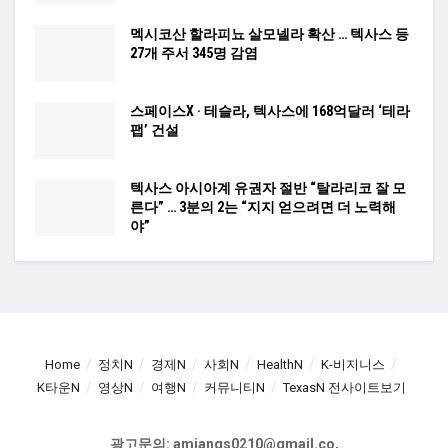
멕시코산 할라피뇨 살모넬라 확산 … 텍사스 등
27개 주서 345명 감염
스페이스X · 테슬라, 텍사스에 168억달러 ‘테라
팹’ 건설
텍사스 아시아계 유권자 절반 “탈라리코 잘 모
른다” … 3분의 2는 “지지 얻으려면 더 노력해
야”
Home
정치N
경제N
사회N
HealthN
K-비지니스
K타운N
영상N
여행N
커뮤니티N
TexasN 전사이트보기
광고문의: amiangs0210@gmail.co,