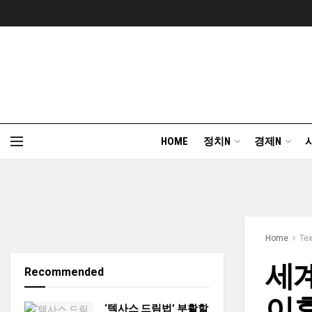
HOME
정치N
경제N
Home
Te
세계
Recommended
이후
‘텍사스 드림법’ 부활할