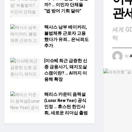
까? … 이민자 단체들
관
“법 방어 기회 달라”
텍사스 남부 베이커리,
세계 G
불법체류 근로자 고용
락
했다가 유죄… 은닉죄도
추가
by
[이슈N] 최근 급증한 신
종 금융사기, 돼지도살
스캠이란? … AI까지 이
용해 확장
해리스 카운티 음력설
(Lunar New Year) 공식
인정 … 휴스턴 한인사
회, 새로운 리더십 출범