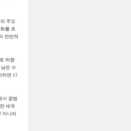
국의 주요
둔화를 초
의 전반적
%로 하향
 낮은 수
외하면 17
에서 광범
 전 세계
뿐 아니라