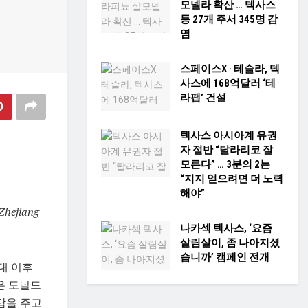
모넬라 확산 … 텍사스
등 27개 주서 345명 감
염
스페이스X · 테슬라, 텍
사스에 168억달러 ‘테
라팹’ 건설
텍사스 아시아계 유권
자 절반 “탈라리코 잘
모른다” … 3분의 2는
“지지 얻으려면 더 노력
해야”
 Zhejiang
나카섹 텍사스, ‘요즘
살림살이, 좀 나아지셨
습니까’ 캠페인 전개
년대 이후
은 도널드
담을 주고