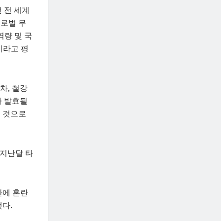
년 전 세계
“글로벌 무
역량 및 국
이라고 평
차, 철강
가 발효될
을 것으로
 지난달 타
반에 혼란
다.