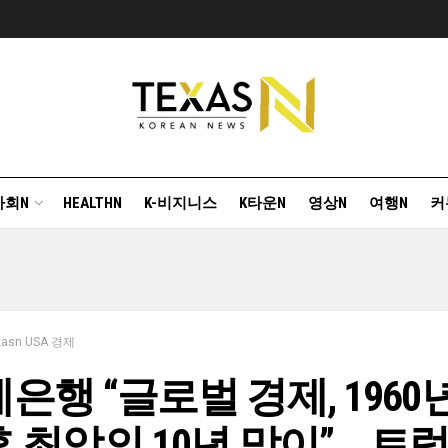
사회N
HEALTHN
K-비지니스
K타운N
영상N
여행N
커
xasn USA 경제
은행 “글로벌 경제, 1960
 최악의 10년 맞이”… 트