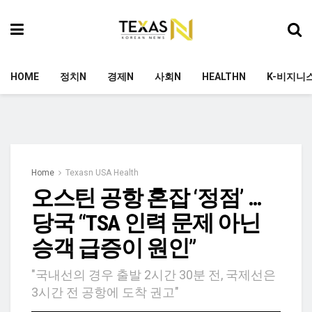
HOME
정치N
경제N
사회N
HEALTHN
K-비지니
Home
Texasn USA Health
오스틴 공항 혼잡 ‘정점’ …
당국 “TSA 인력 문제 아닌
승객 급증이 원인”
"국내선의 경우 출발 2시간 30분 전, 국제선은
3시간 전 공항에 도착 권고"