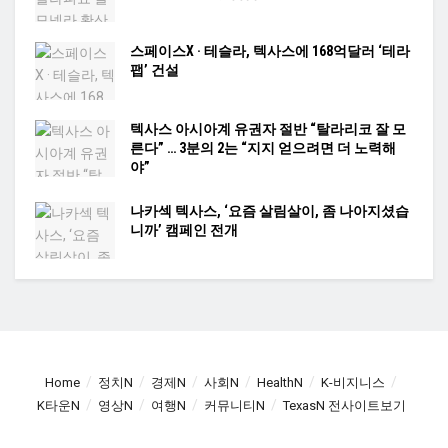
스페이스X · 테슬라, 텍사스에 168억달러 ‘테라
팹’ 건설
텍사스 아시아계 유권자 절반 “탈라리코 잘 모
른다” … 3분의 2는 “지지 얻으려면 더 노력해
야”
나카섹 텍사스, ‘요즘 살림살이, 좀 나아지셨습
니까’ 캠페인 전개
Home
정치N
경제N
사회N
HealthN
K-비지니스
K타운N
영상N
여행N
커뮤니티N
TexasN 전사이트보기