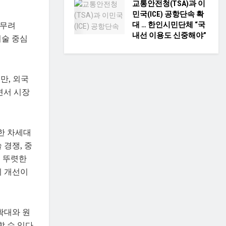
교통안전청(TSA)과 이
민국(ICE) 공항단속 확
 무려
대 … 한인시민단체 “국
내선 이용도 신중해야”
기술 중심
만, 외국
면서 시장
한 차세대
 경쟁, 중
은 뚜렷한
리 개선이
확대와 원
할 수 있다