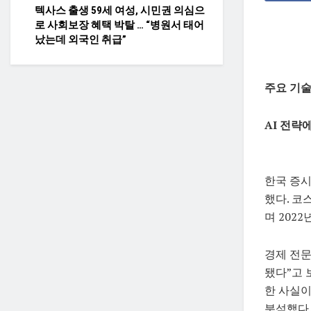
텍사스 출생 59세 여성, 시민권 의심으
로 사회보장 혜택 박탈 … “병원서 태어
났는데 외국인 취급”
주요 기술주
AI 전략
한국 증시
했다. 코스
며 202
경제 전문
됐다”고 
한 사실이
분석했다