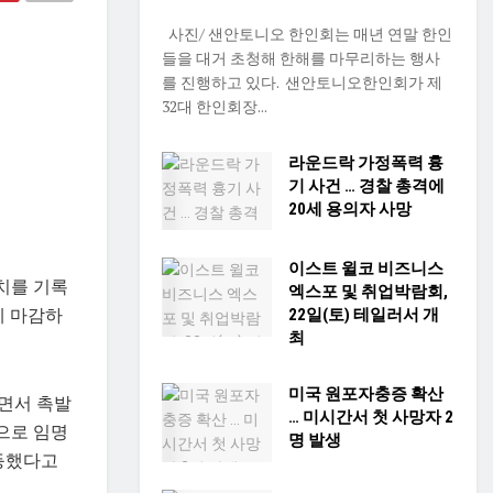
사진/ 샌안토니오 한인회는 매년 연말 한인
들을 대거 초청해 한해를 마무리하는 행사
를 진행하고 있다. 샌안토니오한인회가 제
32대 한인회장...
라운드락 가정폭력 흉
기 사건 … 경찰 총격에
20세 용의자 사망
이스트 윌코 비즈니스
고치를 기록
엑스포 및 취업박람회,
트에 마감하
22일(토) 테일러서 개
최
미국 원포자충증 확산
되면서 촉발
… 미시간서 첫 사망자 2
으로 임명
명 발생
급등했다고