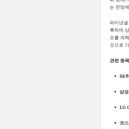
는 전망에
파이낸셜 
록하며 상
조를 개혁
것으로 기
관련 종목 
SK
삼성
LG 
코스