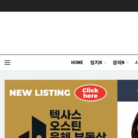
HOME
정치N
경제N