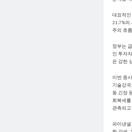
대표적인 
21.7%
주의 흐름
정부는 급
인 투자자
은 강한 
이번 증시
기술강국으
동 긴장 
회복세를 
관측되고 
파이낸셜 
화 강세,