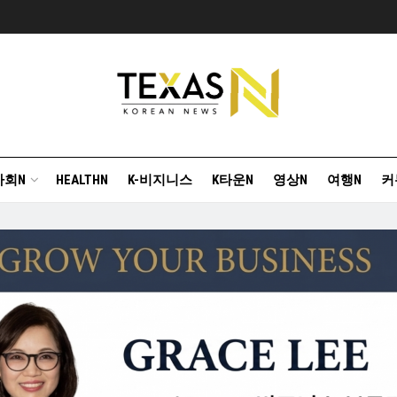
사회N
HEALTHN
K-비지니스
K타운N
영상N
여행N
커