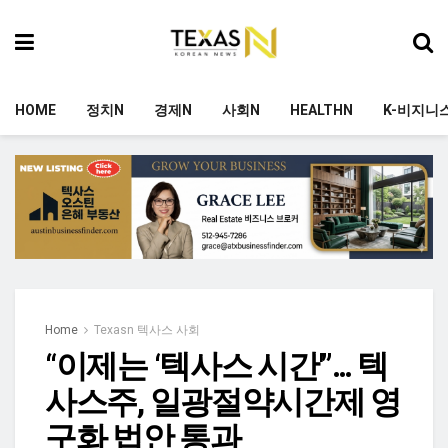
HOME
정치N
경제N
사회N
HEALTHN
K-비지니
Home
Texasn 텍사스 사회
“이제는 ‘텍사스 시간'”… 텍
사스주, 일광절약시간제 영
구화 법안 통과