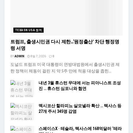
TEXASN USA 정치
트럼프, 출생시민권 다시 제한…‘원정출산’ 차단 행정명
령 서명
BY
ADMIN
8월 7, 2026
0
도널드 트럼프 미국 대통령이 연방대법원에서 출생시민권 제
한 정책이 제동이 걸린 지 약 5주 만에 적용 대상을 좁힌...
내년 3월 휴스턴 무대에 서는 피아니스트 조성
진 … 휴스턴 심포니와 협연
멕시코산 할라피뇨 살모넬라 확산 … 텍사스 등
27개 주서 345명 감염
스페이스X · 테슬라, 텍사스에 168억달러 ‘테라