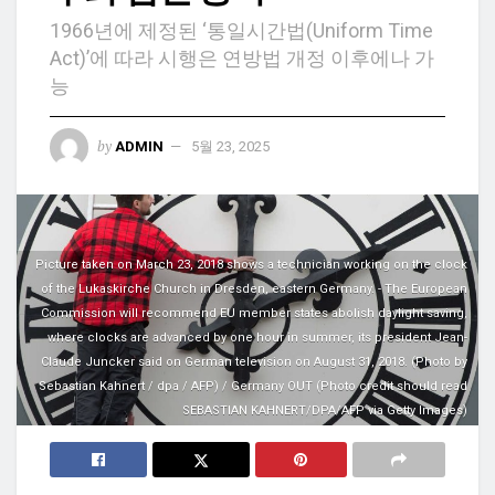
1966년에 제정된 ‘통일시간법(Uniform Time
Act)’에 따라 시행은 연방법 개정 이후에나 가
능
by
ADMIN
5월 23, 2025
Picture taken on March 23, 2018 shows a technician working on the clock
of the Lukaskirche Church in Dresden, eastern Germany. - The European
Commission will recommend EU member states abolish daylight saving,
where clocks are advanced by one hour in summer, its president Jean-
Claude Juncker said on German television on August 31, 2018. (Photo by
Sebastian Kahnert / dpa / AFP) / Germany OUT (Photo credit should read
SEBASTIAN KAHNERT/DPA/AFP via Getty Images)