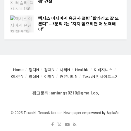
팹’ 건설
텍사스 아시아계 유권자 절반 “탈라리코 잘 모
른다” … 3분의 2는 “지지 얻으려면 더 노력해
야”
Home
정치N
경제N
사회N
HealthN
K-비지니스
K타운N
영상N
여행N
커뮤니티N
TexasN 전사이트보기
광고문의: amiangs0210@gmail.co,
© 2025
TexasN
- TexasN Korean Newspaper
empowered by ApplaSo
.