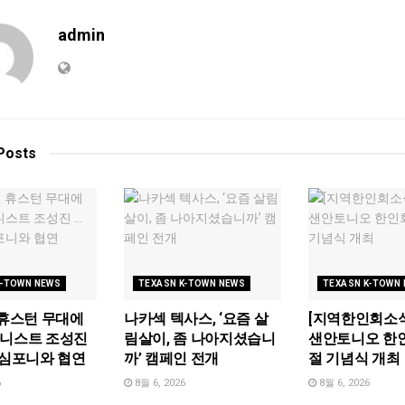
admin
Posts
K-TOWN NEWS
TEXASN K-TOWN NEWS
TEXASN K-TOWN
 휴스턴 무대에
나카섹 텍사스, ‘요즘 살
[지역한인회소식
아니스트 조성진
림살이, 좀 나아지셨습니
샌안토니오 한
 심포니와 협연
까’ 캠페인 전개
절 기념식 개최
6
8월 6, 2026
8월 6, 2026