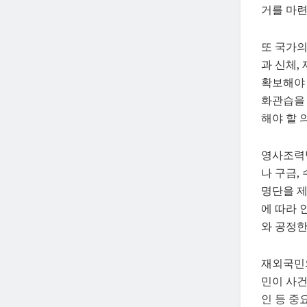
거를 마련
또 국가의
과 신체,
확보해야 
화관습을
해야 할 
영사조력
나 구금,
명단을 제
에 따라 
와 공정한
재외국민의
민이 사건
인 등 중