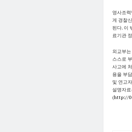
영사조력
게 경찰신
된다. 이
료기관 정
외교부는
스스로 부
사고에 처
용을 부담
및 연고
설명자료
(
http://0