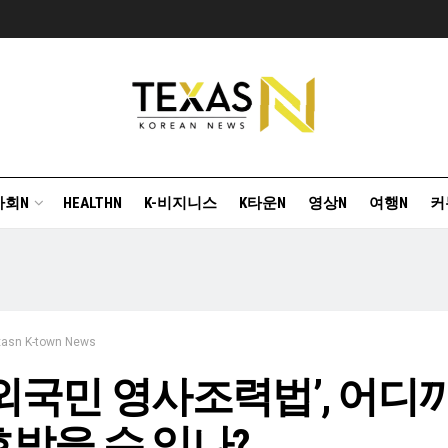
사회N
HEALTHN
K-비지니스
K타운N
영상N
여행N
커
xasn K-town News
외국민 영사조력법’, 어디
받을 수 있나?