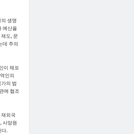
민의 생명
과 예산을
제도, 문
는데 주의
민이 체포
통역인의
국가의 법
기관에 협조
 재외국
, 사망원
다.