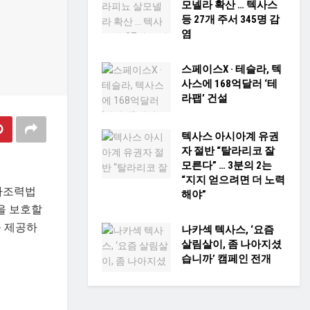
모넬라 확산 … 텍사스
등 27개 주서 345명 감
염
스페이스X · 테슬라, 텍
사스에 168억달러 ‘테
라팹’ 건설
텍사스 아시아계 유권
자 절반 “탈라리코 잘
모른다” … 3분의 2는
“지지 얻으려면 더 노력
영사조력법
해야”
을 보호할
을 제공하
나카섹 텍사스, ‘요즘
살림살이, 좀 나아지셨
습니까’ 캠페인 전개