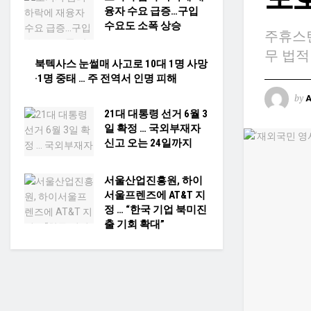
융자 수요 급증…구입
수요도 소폭 상승
주휴스
무 법적
북텍사스 눈썰매 사고로 10대 1명 사망
·1명 중태 … 주 전역서 인명 피해
by
21대 대통령 선거 6월 3
일 확정 … 국외부재자
신고 오는 24일까지
서울산업진흥원, 하이
서울프렌즈에 AT&T 지
정 … “한국 기업 북미진
출 기회 확대”