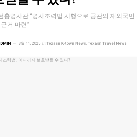
턴총영사관 “영사조력법 시행으로 공관의 재외국민
 근거 마련”
in
ADMIN
3월 11, 2025
Texasn K-town News
,
Texasn Travel News