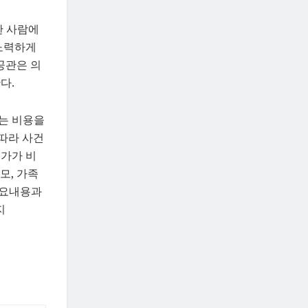
한 사람에
 노력하게
공관은 의
다.
는 비용을
 따라 사건
국가가 비
모, 가족
주요내용과
지