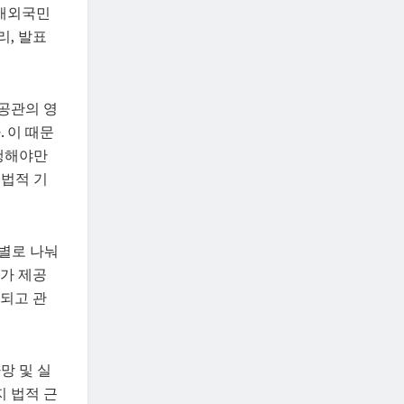
 재외국민
리, 발표
공관의 영
 이 때문
진행해야만
 법적 기
별로 나눠
가 제공
되고 관
망 및 실
지 법적 근