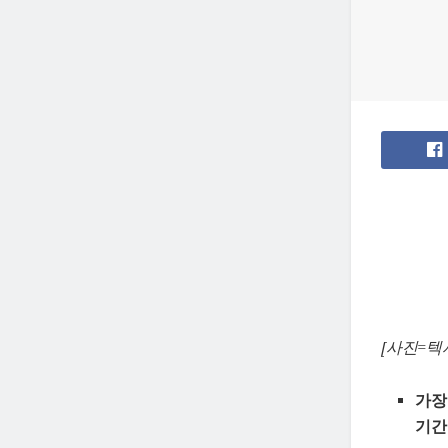
[사진=텍
가장
기간