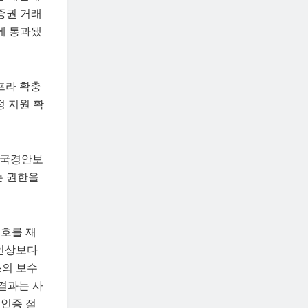
증권 거래
에 통과됐
프라 확충
정 지원 확
 국경안보
는 권한을
선호를 재
 인상보다
스의 보수
결과는 사
 인증 절