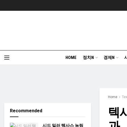
HOME
정치N
경제N
Home
Te
텍사
Recommended
과…
시드 밀러 텍사스 농림