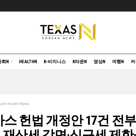
사회N
HEALTHN
K-비지니스
K타운N
영상N
여행N
커
xasn K-town News
스 헌법 개정안 17건 전부
 재산세 감면·신규세 제한