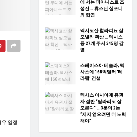
에 서는 피아니스트 조
성진 … 휴스턴 심포니
와 협연
멕시코산 할라피뇨 살
모넬라 확산 … 텍사스
등 27개 주서 345명 감
염
스페이스X · 테슬라, 텍
사스에 168억달러 ‘테
라팹’ 건설
텍사스 아시아계 유권
자 절반 “탈라리코 잘
모른다” … 3분의 2는
“지지 얻으려면 더 노력
해야”
경우 일정