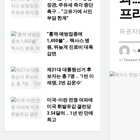
장관, 주유세 즉각 중단
프라
촉구 … “고유가에 서민
부담 한계”
유권자들
“홍역 예방접종에
1,400불” … 텍사스 병
원, 뒤늦게 진료비 대폭
by
감면
in
Texasn 
제21대 대통령선거 후
보자는 총 7명 … ‘1번 이
재명, 2번 김문수’
미국-이란 전쟁 여파에
미국 휘발유값 갤런당
3.54달러 … 1년 반 만에
최고