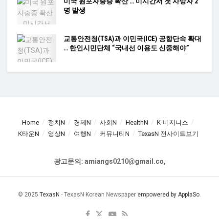
미국 원포자충증 확산 … 미시간서 첫 사망자 2
명 발생
교통안전청(TSA)과 이민국(ICE) 공항단속 확대
… 한인시민단체 “국내선 이용도 신중해야”
Home
정치N
경제N
사회N
HealthN
K-비지니스
K타운N
영상N
여행N
커뮤니티N
TexasN 전사이트보기
광고문의: amiangs0210@gmail.co,
© 2025
TexasN
- TexasN Korean Newspaper
empowered by ApplaSo
.