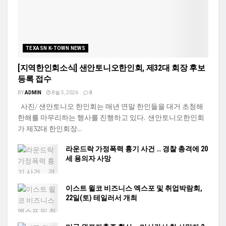
TEXASN K-TOWN NEWS
[지역한인회소식] 샌안토니오한인회, 제32대 회장 후보
등록 접수
BY
ADMIN
8월 5, 2026
0
사진/ 샌안토니오 한인회는 매년 연말 한인들을 대거 초청해
한해를 마무리하는 행사를 진행하고 있다. 샌안토니오한인회
가 제32대 한인회장...
라운드락 가정폭력 흉기 사건 … 경찰 총격에 20
세 용의자 사망
이스트 윌코 비즈니스 엑스포 및 취업박람회,
22일(토) 테일러서 개최