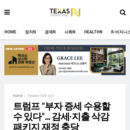
HOME
정치N
경제N
사회N
HEALTHN
K-비지니
Home
Texasn USA 정치
트럼프 “부자 증세 수용할
수 있다”… 감세·지출 삭감
패키지 재정 충당