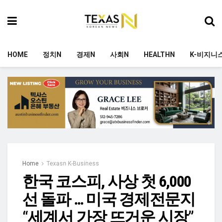
HOME
정치N
경제N
사회N
HEALTHN
K-비지니
Home
Texasn K-Business
한국 코스피, 사상 첫 6,000
선 돌파 … 미국 경제전문지
“세계서 가장 뜨거운 시장”