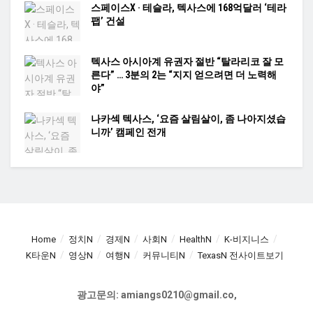
스페이스X · 테슬라, 텍사스에 168억달러 ‘테라
팹’ 건설
텍사스 아시아계 유권자 절반 “탈라리코 잘 모
른다” … 3분의 2는 “지지 얻으려면 더 노력해
야”
나카섹 텍사스, ‘요즘 살림살이, 좀 나아지셨습
니까’ 캠페인 전개
Home
정치N
경제N
사회N
HealthN
K-비지니스
K타운N
영상N
여행N
커뮤니티N
TexasN 전사이트보기
광고문의: amiangs0210@gmail.co,