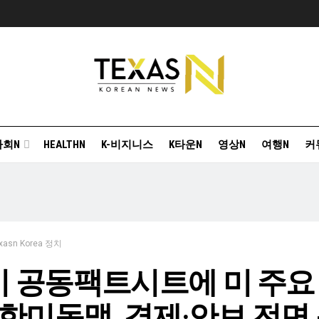
사회N
HEALTHN
K-비지니스
K타운N
영상N
여행N
커
xasn Korea 정치
 공동팩트시트에 미 주요
“한미동맹, 경제·안보 전면