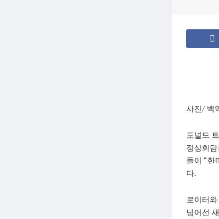
사진/ 백
도널드 트
정상회담을
들이 “한
다.
로이터와 
넘어선 새