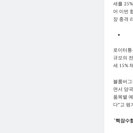
세를 25
어 이번 
장 충격 
로이터통신
규모의 전
세 15%
블룸버그통
면서 양국
품목별 예
다”고 평
‘핵잠수함