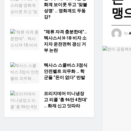
화계 보이콧 두고 ‘맞불
맹으
성명’ … 영화계도 두동
강?
“체류 자격 충분한데”…
by
텍사스서 H-1B 비자 소
지자 운전면허 갱신 거
부 논란
텍사스 스쿨버스 3점식
안전벨트 의무화 … 학
군들 “돈이 없다” 반발
프리지데어 미니냉장
고 리콜 ‘총 96만 4천대’
… 화재 신고 잇따라