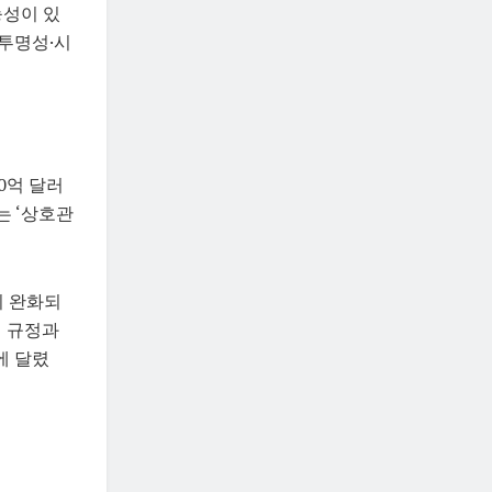
능성이 있
 투명성·시
0억 달러
는 ‘상호관
이 완화되
행 규정과
에 달렸