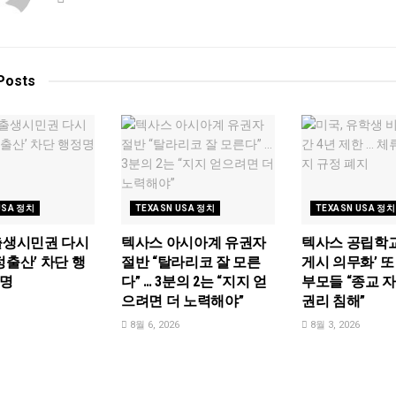
Posts
USA 정치
TEXASN USA 정치
TEXASN USA 정치
출생시민권 다시
텍사스 아시아계 유권자
텍사스 공립학교
정출산’ 차단 행
절반 “탈라리코 잘 모른
게시 의무화’ 또
서명
다” … 3분의 2는 “지지 얻
부모들 “종교 
으려면 더 노력해야”
권리 침해”
8월 6, 2026
8월 3, 2026