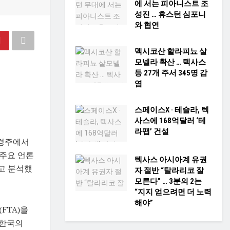
에 서는 피아니스트 조
성진 … 휴스턴 심포니
와 협연
멕시코산 할라피뇨 살
모넬라 확산 … 텍사스
등 27개 주서 345명 감
염
스페이스X · 테슬라, 텍
사스에 168억달러 ‘테
라팹’ 건설
 경주에서
 주요 언론
텍사스 아시아계 유권
고 분석했
자 절반 “탈라리코 잘
모른다” … 3분의 2는
“지지 얻으려면 더 노력
해야”
FTA)을
 한국의