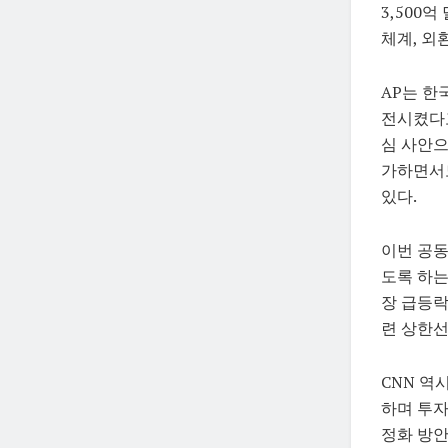
3,500억
체계, 외
AP는 한
전시켰다고
심 사안으
가하면서도
있다.
이번 공동
도록 하는
장 급등락
련 상한선
CNN 역
하며 투자
정화 방안