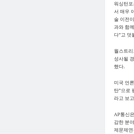
워싱턴포스
서 매우 
술 이전이
과와 함께
다”고 덧
월스트리트
성사될 경
했다.
미국 언론
탄”으로
라고 보고
AP통신은
감한 분야
제문제연구