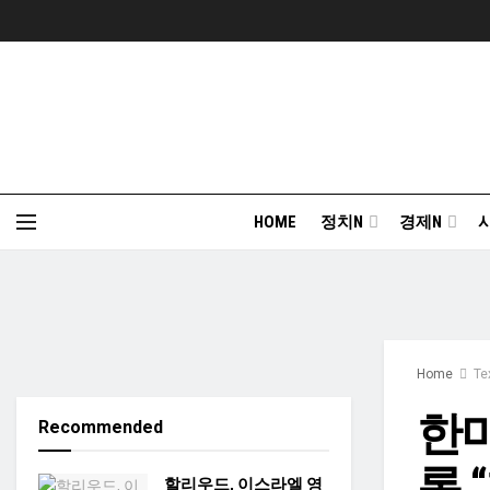
HOME
정치N
경제N
Home
Te
한미
Recommended
론 
할리우드, 이스라엘 영