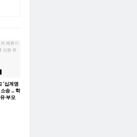
 ‘십계명
 소송 … 학
자유·부모