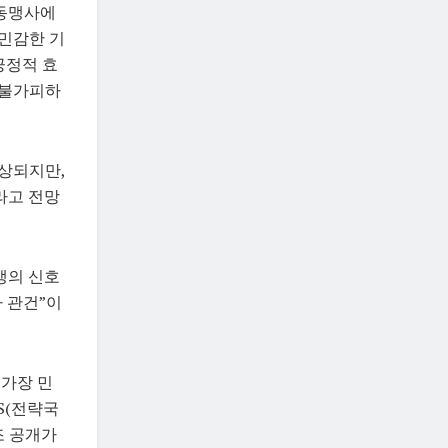
 동맹사에
 민감한 기
긍정적 효
 불가피하
예상되지만,
라고 전망
맹의 신호
 관건”이
 가장 민
S(전략국
조 공개가