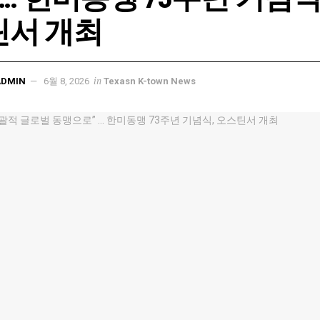
틴서 개최
in
ADMIN
6월 8, 2026
Texasn K-town News