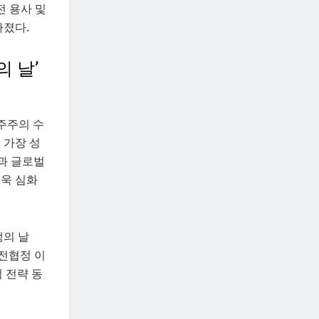
전 용사 및
다졌다.
의 날’
민주주의 수
 가장 성
과 글로벌
더욱 심화
맹의 날
 정전협정 이
 전략 동