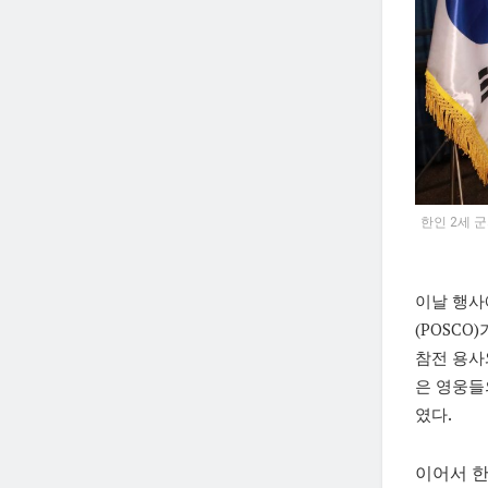
한인 2세 
이날 행사
(POSCO
참전 용사
은 영웅들
였다.
이어서 한인