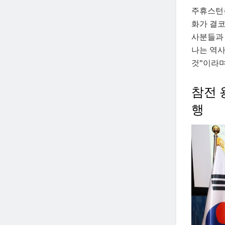
주휴스턴총
화가 결코
사분들과 
나는 역사
것”이라며
참전 
행