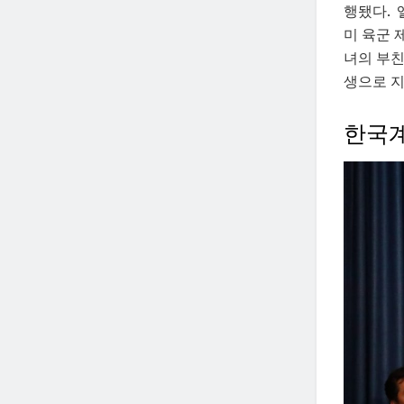
행됐다. 
미 육군 제
녀의 부친
생으로 지
한국계