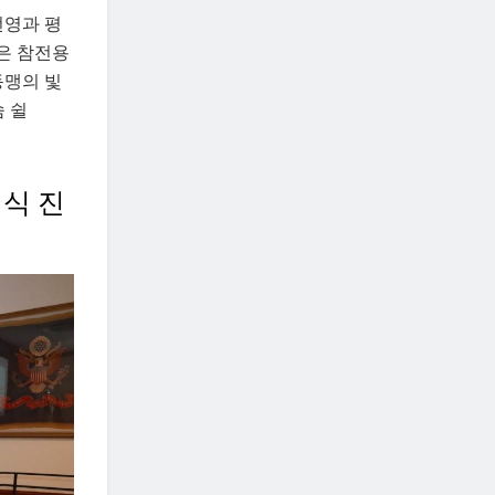
번영과 평
것은 참전용
동맹의 빛
 쉴
진식 진