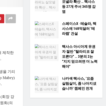
모넬라 확산 … 텍사스
등 27개 주서 345명 감
염
스페이스X · 테슬라, 텍
사스에 168억달러 ‘테
라팹’ 건설
텍사스 아시아계 유권
자 절반 “탈라리코 잘
여 제작한
모른다” … 3분의 2는
.
“지지 얻으려면 더 노력
해야”
희생을 기리
Mabry)
나카섹 텍사스, ‘요즘
.
살림살이, 좀 나아지셨
습니까’ 캠페인 전개
(회장 강
위원회(의