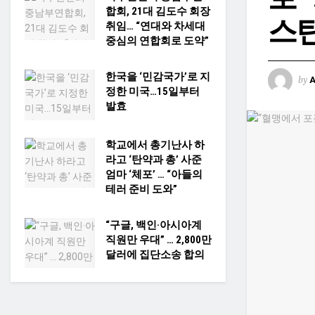
합회, 21대 김도수 회장
스
취임… “연대와 차세대
중심의 연합회로 도약”
한국을 ‘민감국가’로 지
by
정한 미국…15일부터
발효​
학교에서 총기난사 하
라고 ‘탄약과 총’ 사준
엄마 ‘체포’ … “아들의
테러 준비 도와”
“구글, 백인·아시아계
직원만 우대” … 2,800만
달러에 집단소송 합의