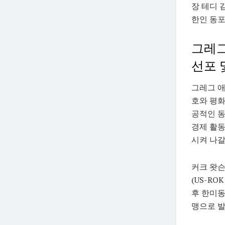
장 테디 
한인 동포
그레그
선포 
그레그 애
호와 평화
공적인 동
경제 활동
시켜 나갈
커크 왓슨
(US-RO
후 한미동
맹으로 발