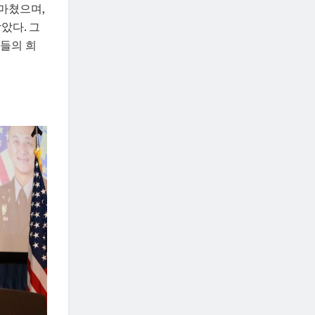
마쳤으며,
받았다. 그
웅들의 희