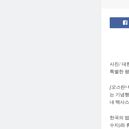
사진/ 대
특별한 평
[오스틴=
는 기념행
내 텍사스 
한국의 법
수지)와 