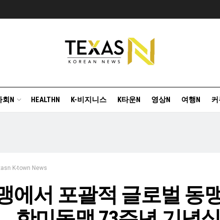
사회N
HEALTHN
K-비지니스
K타운N
영상N
여행N
커
xasn K-town News
맹에서 포괄적 글로벌 동
 … 한미동맹 73주년 기념식