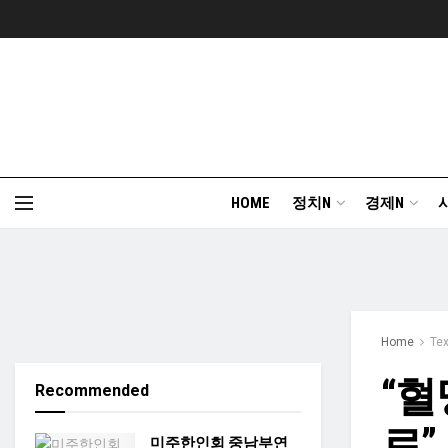
HOME
정치N
경제N
Home
Te
“혈
Recommended
로”
미주한인회 중남부연