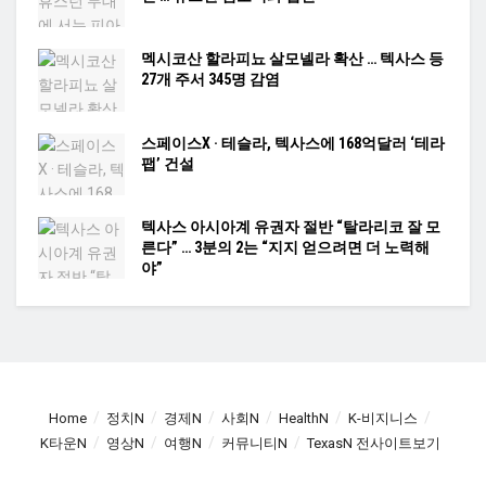
멕시코산 할라피뇨 살모넬라 확산 … 텍사스 등
27개 주서 345명 감염
스페이스X · 테슬라, 텍사스에 168억달러 ‘테라
팹’ 건설
텍사스 아시아계 유권자 절반 “탈라리코 잘 모
른다” … 3분의 2는 “지지 얻으려면 더 노력해
야”
Home
정치N
경제N
사회N
HealthN
K-비지니스
K타운N
영상N
여행N
커뮤니티N
TexasN 전사이트보기