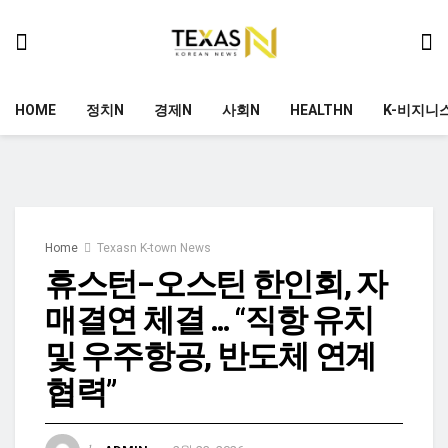
HOME
정치N
경제N
사회N
HEALTHN
K-비지니
Home
Texasn K-town News
휴스턴–오스틴 한인회, 자
매결연 체결 … “직항 유치
및 우주항공, 반도체 연계
협력”