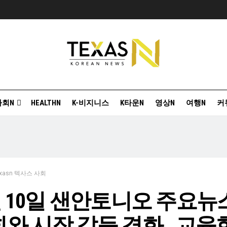
사회N
HEALTHN
K-비지니스
K타운N
영상N
여행N
커
exasn 텍사스 사회
월 10일 샌안토니오 주요뉴
와 시장 갈등 격화 , 교육