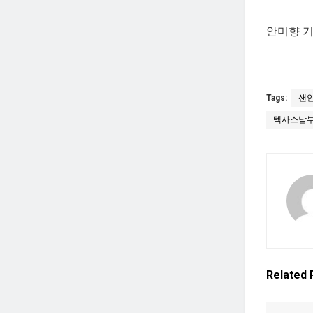
안미향 기자
Tags:
샌
텍사스남
Related