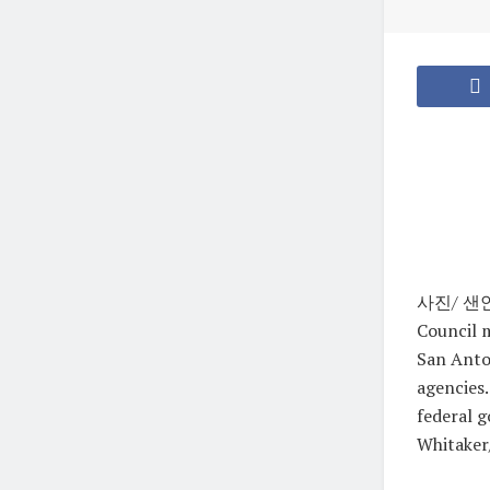
사진/ 샌안토
Council 
San Anto
agencies.
federal g
Whitaker