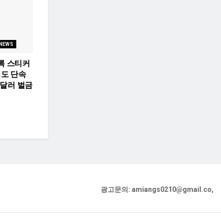
 NEWS
록 스티커
겨도 단속
00달러 벌금
광고문의: amiangs0210@gmail.co,