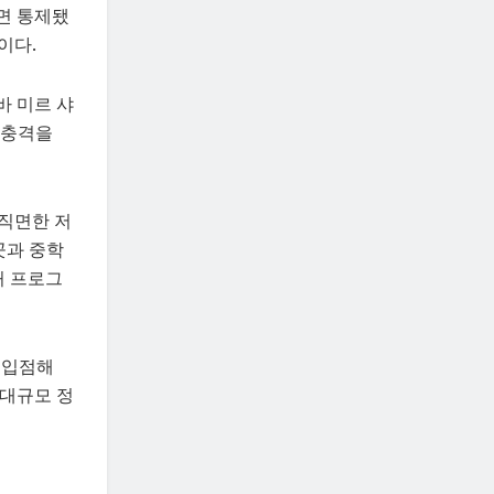
전면 통제됐
이다.
바 미르 샤
큰 충격을
 직면한 저
곳과 중학
처 프로그
 입점해
 대규모 정