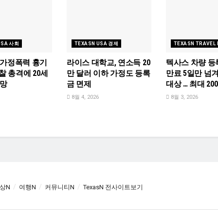
USA 사회
TEXASN USA 경제
TEXASN TRAVEL
 가정폭력 흉기
라이스 대학교, 연소득 20
텍사스 차량 등
찰 총격에 20세
만 달러 이하 가정도 등록
만료 5일만 넘
사망
금 면제
대상 … 최대 2
8월 4, 2026
8월 3, 2026
상N
여행N
커뮤니티N
TexasN 전사이트보기