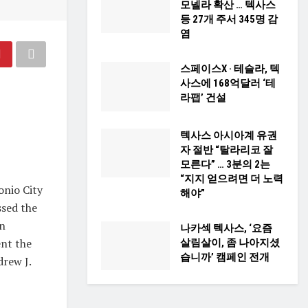
모넬라 확산 … 텍사스
등 27개 주서 345명 감
염
스페이스X · 테슬라, 텍
사스에 168억달러 ‘테
라팹’ 건설
텍사스 아시아계 유권
자 절반 “탈라리코 잘
모른다” … 3분의 2는
“지지 얻으려면 더 노력
nio City
해야”
ssed the
on
나카섹 텍사스, ‘요즘
ent the
살림살이, 좀 나아지셨
습니까’ 캠페인 전개
rew J.