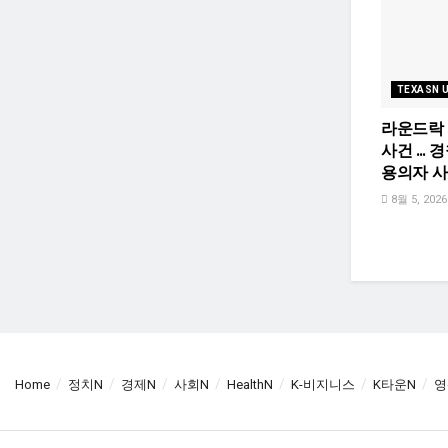
TEXASN 
라운드락
사건 … 경
용의자 
8월 5, 2026
Home
정치N
경제N
사회N
HealthN
K-비지니스
K타운N
영