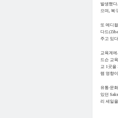
발생했다.
으며, 복
또 메디컬
다드(Zib
주고 있다
교육계에서
드슨 교육
교 1곳을
램 영향이
유통·문화
있던
Sak
리 세일을