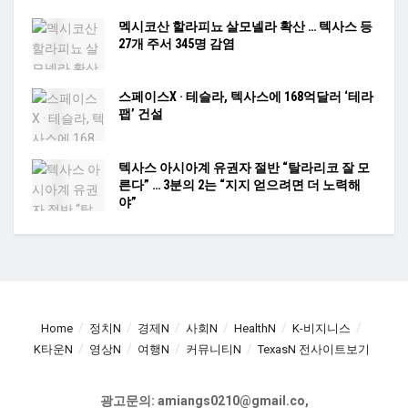
멕시코산 할라피뇨 살모넬라 확산 … 텍사스 등
27개 주서 345명 감염
스페이스X · 테슬라, 텍사스에 168억달러 ‘테라
팹’ 건설
텍사스 아시아계 유권자 절반 “탈라리코 잘 모
른다” … 3분의 2는 “지지 얻으려면 더 노력해
야”
Home
정치N
경제N
사회N
HealthN
K-비지니스
K타운N
영상N
여행N
커뮤니티N
TexasN 전사이트보기
광고문의: amiangs0210@gmail.co,