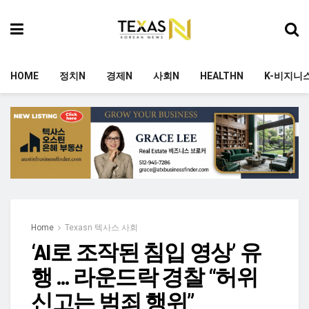
HOME
정치N
경제N
사회N
HEALTHN
K-비지니
Home
Texasn 텍사스 사회
‘AI로 조작된 침입 영상’ 유
행 … 라운드락 경찰 “허위
신고는 범죄 행위”