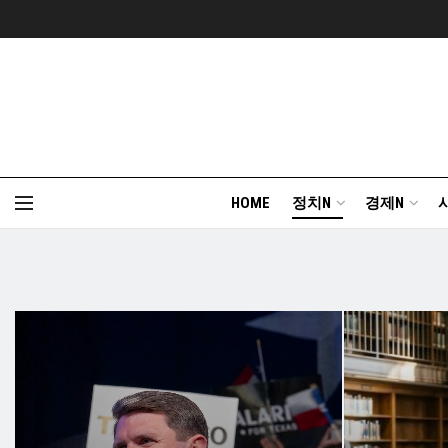
HOME
정치N
경제N