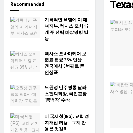
Tex
Recommended
기록적인 폭염에 미 에
너지부, 텍사스 포함 17
개 주 전력 비상명령 발
동
텍사스 오바마케어 보
험료 평균 35% 인상…
전국에서 6번째로 큰
인상폭
오원성 민주평통 달라
스협의회장, 국민훈장
‘동백장’ 수상
미 국세청(IRS), 교회 정
치개입 허용… 교계 반
응은 엇갈려