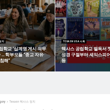
 정치
TEXASN USA 사회
립학교 ‘십계명 게시 의무
텍사스 공립학교 필독서 첫
송 … 학부모들 “종교 자유·
성경 구절부터 셰익스피어
 침해”
등
gory
Texasn 텍사스 정치