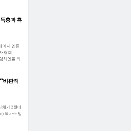
소득층과 흑
홈페이지 덴튼
자 협회
흑인 임차인을 퇴
“‘비판적
가 단체가 2월에
n) 텍사스 법