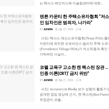
는 텍사스 레인저스에 이슬람센터에 대한...
덴튼 카운티 한 주택소유자협회 “저
인 임차인은 범죄자, 나가라”
BY
ADMIN
3월 27, 2025
0
사진/ 텍사스 재산소유자협회(Texas POA) 
카운티에 위치한 프로비던스 빌리지 주택 소유
(Providence Village HOA)가 저소득층과 
거하려던 사실이...
코펠 교육구 고소한 켄 펙스턴 장관 … 
인종 이론(CRT)’ 금지 위반”
BY
ADMIN
3월 21, 2025
0
사진/ Accuracy in Media 보수 성향의 활동
공개한 잠입 영상에 근거, 켄 팩스턴(Ken Paxto
무장관이 코펠...