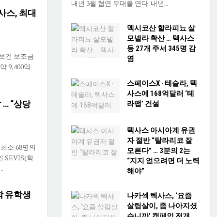
내년 3월 협연 무대를 연다. 내년...
사스, 최대
멕시코산 할라피뇨 살
모넬라 확산 … 텍사스
등 27개 주서 345명 감
중보건 보조금
염
 9,400억
스페이스X · 테슬라, 텍
사스에 168억달러 ‘테
 … “상당
라팹’ 건설
텍사스 아시아계 유권
자 절반 “탈라리코 잘
 최소 68명의
모른다” … 3분의 2는
SEVIS(학
“지지 얻으려면 더 노력
.
해야”
학 유학생
나카섹 텍사스, ‘요즘
살림살이, 좀 나아지셨
습니까’ 캠페인 전개