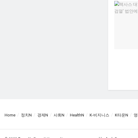
Home
정치N
경제N
사회N
HealthN
K-비지니스
K타운N
영