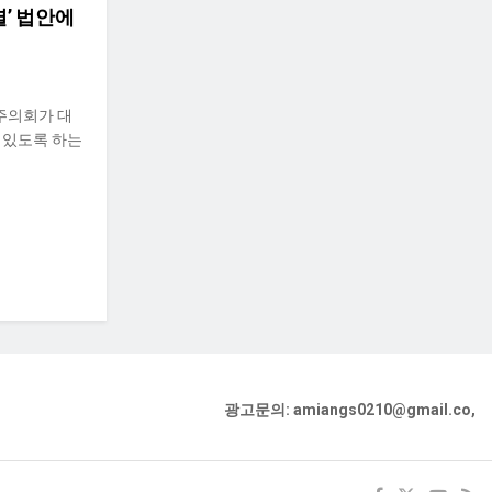
열’ 법안에
주의회가 대
 있도록 하는
광고문의: amiangs0210@gmail.co,