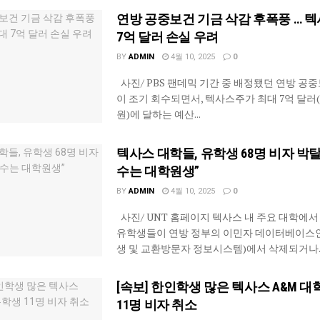
연방 공중보건 기금 삭감 후폭풍 … 텍
7억 달러 손실 우려
BY
ADMIN
4월 10, 2025
0
사진/ PBS 팬데믹 기간 중 배정됐던 연방 공
이 조기 회수되면서, 텍사스주가 최대 7억 달러(약
원)에 달하는 예산...
텍사스 대학들, 유학생 68명 비자 박탈
수는 대학원생”
BY
ADMIN
4월 10, 2025
0
사진/ UNT 홈페이지 텍사스 내 주요 대학에서
유학생들이 연방 정부의 이민자 데이터베이스인 
생 및 교환방문자 정보시스템)에서 삭제되거나..
[속보] 한인학생 많은 텍사스 A&M 대
11명 비자 취소