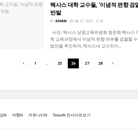
텍사스 대학 교수들, ‘이념적 편향 검
반발
BY
ADMIN
3월 21, 2025
0
사진/ 텍사스 상원교육위원회 청문회 텍사스 
학 교육과정에서 이념적 편향 여부를 검열할 수
법안을 추진하자, 텍사스내 교수진이...
1
…
25
26
27
28
상N
여행N
커뮤니티N
TexasN 전사이트보기