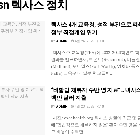
asn 텍사스 정치
텍사스 4개 교육청, 성적 부진으로 폐
정부 직접개입 위기
BY
ADMIN
4월 24, 2025
0
텍사스주 교육청(TEA)이 2022-2023학년도 
결과를 발표하면서, 보몬트(Beaumont), 미들
(Midland), 포트워스(Fort Worth), 위치타 폴스(
Falls) 교육구 내 일부 학교들이...
“비합법 체류자 수만 명 치료”… 텍사스
백만 달러 지출
BY
ADMIN
4월 23, 2025
0
사진/ exashealth.org 텍사스 병원이 최근 몇
에 ‘합법적으로 체류하지 않은’ 환자 수만 명을
그 비용이 수백만...