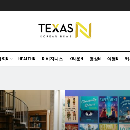
사회N
HEALTHN
K-비지니스
K타운N
영상N
여행N
커