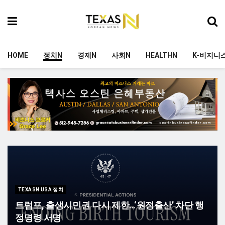
HOME
정치N
경제N
사회N
HEALTHN
K-비지니
TEXASN USA 정치
트럼프, 출생시민권 다시 제한…‘원정출산’ 차단 행
정명령 서명