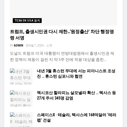
TEXASN USA 정치
트럼프, 출생시민권 다시 제한…‘원정출산’ 차단 행정명
령 서명
BY
ADMIN
8월 7, 2026
0
도널드 트럼프 미국 대통령이 연방대법원에서 출생시민권 제
한 정책이 제동이 걸린 지 약 5주 만에 적용 대상을 좁힌...
내년 3월 휴스턴 무대에 서는 피아니스트 조성
진 … 휴스턴 심포니와 협연
멕시코산 할라피뇨 살모넬라 확산 … 텍사스 등
27개 주서 345명 감염
스페이스X · 테슬라, 텍사스에 168억달러 ‘테라
팹’ 건설