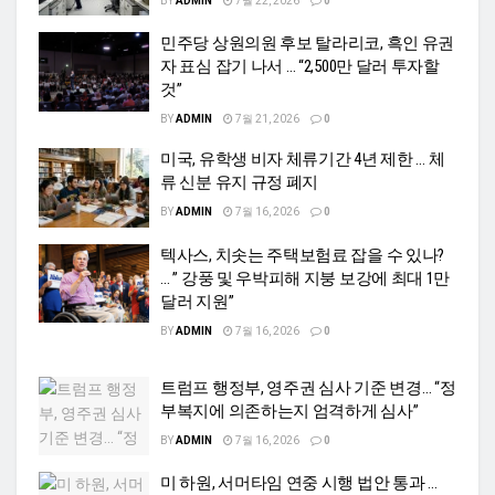
BY
ADMIN
7월 22, 2026
0
민주당 상원의원 후보 탈라리코, 흑인 유권
자 표심 잡기 나서 … “2,500만 달러 투자할
것”
BY
ADMIN
7월 21, 2026
0
미국, 유학생 비자 체류기간 4년 제한 … 체
류 신분 유지 규정 폐지
BY
ADMIN
7월 16, 2026
0
텍사스, 치솟는 주택보험료 잡을 수 있나?
… ” 강풍 및 우박피해 지붕 보강에 최대 1만
달러 지원”
BY
ADMIN
7월 16, 2026
0
트럼프 행정부, 영주권 심사 기준 변경… “정
부복지에 의존하는지 엄격하게 심사”
BY
ADMIN
7월 16, 2026
0
미 하원, 서머타임 연중 시행 법안 통과 …