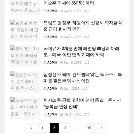
기술주 약세에 S&P500 하락
BY
ADMIN
6월 22, 2026
0
트럼프 행정부, 자동이체 신청시 학자금 대
출 금리 한시적 인하
BY
ADMIN
6월 22, 2026
0
국제유가 3개월 만에 배럴당 80달러 아래
로 … 미국-이란 합의 기대에 하락
BY
ADMIN
6월 16, 2026
0
삼성전자 북미 ‘컨트롤타워’는 텍사스 … 북
미 총괄본부 텍사스 이전
BY
ADMIN
6월 1, 2026
0
텍사스주 공립대 학비 전격 동결 … 주지사
“등록금 인상 안돼”
BY
ADMIN
5월 28, 2026
0
1
2
3
…
19