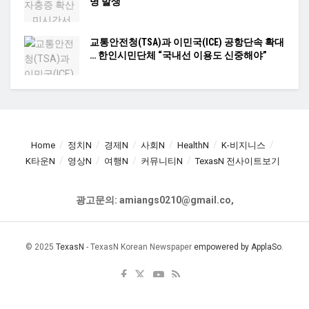
명 발생
교통안전청(TSA)과 이민국(ICE) 공항단속 확대
… 한인시민단체 “국내선 이용도 신중해야”
Home
정치N
경제N
사회N
HealthN
K-비지니스
K타운N
영상N
여행N
커뮤니티N
TexasN 전사이트보기
광고문의: amiangs0210@gmail.co,
© 2025
TexasN
- TexasN Korean Newspaper
empowered by ApplaSo
.