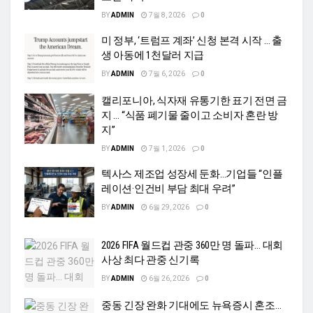
BY
ADMIN
7월 8, 2026
0
미 정부, ‘트럼프 계좌’ 신청 본격 시작 … 출
생 아동에 1천달러 지급
BY
ADMIN
7월 6, 2026
0
캘리포니아, 식자재 유통기한 표기 전면 금
지 … “식품 폐기물 줄이고 소비자 혼란 방
지”
BY
ADMIN
7월 1, 2026
0
텍사스 제조업 성장세 둔화…기업들 “인플
레이션·인건비 부담 최대 우려”
BY
ADMIN
6월 29, 2026
0
2026 FIFA 월드컵 관중 360만 명 돌파… 대회
사상 최다 관중 신기록
BY
ADMIN
6월 26, 2026
0
중동 긴장 완화 기대에도 뉴욕증시 혼조…