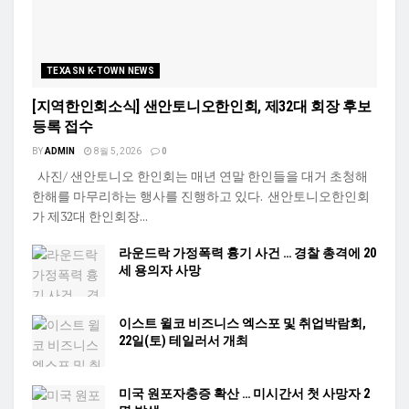
TEXASN K-TOWN NEWS
[지역한인회소식] 샌안토니오한인회, 제32대 회장 후보
등록 접수
BY
ADMIN
8월 5, 2026
0
사진/ 샌안토니오 한인회는 매년 연말 한인들을 대거 초청해
한해를 마무리하는 행사를 진행하고 있다. 샌안토니오한인회
가 제32대 한인회장...
라운드락 가정폭력 흉기 사건 … 경찰 총격에 20
세 용의자 사망
이스트 윌코 비즈니스 엑스포 및 취업박람회,
22일(토) 테일러서 개최
미국 원포자충증 확산 … 미시간서 첫 사망자 2