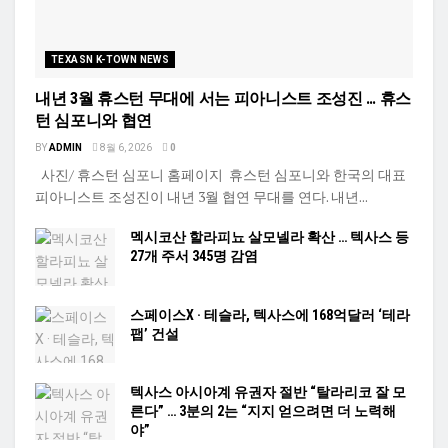
TEXASN K-TOWN NEWS
내년 3월 휴스턴 무대에 서는 피아니스트 조성진 … 휴스
턴 심포니와 협연
BY
ADMIN
8월 6, 2026
0
사진/ 휴스턴 심포니 홈페이지 휴스턴 심포니와 한국의 대표
피아니스트 조성진이 내년 3월 협연 무대를 연다. 내년...
멕시코산 할라피뇨 살모넬라 확산 … 텍사스 등
27개 주서 345명 감염
스페이스X · 테슬라, 텍사스에 168억달러 ‘테라
팹’ 건설
텍사스 아시아계 유권자 절반 “탈라리코 잘 모
른다” … 3분의 2는 “지지 얻으려면 더 노력해
야”