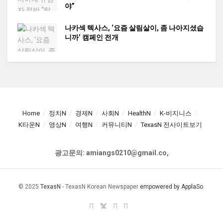
야”
나카섹 텍사스, ‘요즘 살림살이, 좀 나아지셨습
니까’ 캠페인 전개
Home
정치N
경제N
사회N
HealthN
K-비지니스
K타운N
영상N
여행N
커뮤니티N
TexasN 전사이트보기
광고문의: amiangs0210@gmail.co,
© 2025
TexasN
- TexasN Korean Newspaper
empowered by ApplaSo
.