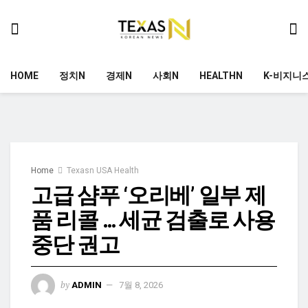
HOME
정치N
경제N
사회N
HEALTHN
K-비지니
Home
Texasn USA Health
고급 샴푸 ‘오리베’ 일부 제
품 리콜 … 세균 검출로 사용
중단 권고
by
ADMIN
7월 8, 2026