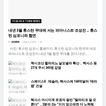
TEXASN K-TOWN NEWS
내년 3월 휴스턴 무대에 서는 피아니스트 조성진 … 휴스
턴 심포니와 협연
BY
ADMIN
8월 6, 2026
0
사진/ 휴스턴 심포니 홈페이지 휴스턴 심포니와 한국의 대표
피아니스트 조성진이 내년 3월 협연 무대를 연다. 내년...
멕시코산 할라피뇨 살모넬라 확산 … 텍사스 등
27개 주서 345명 감염
스페이스X · 테슬라, 텍사스에 168억달러 ‘테라
팹’ 건설
텍사스 아시아계 유권자 절반 “탈라리코 잘 모
른다” … 3분의 2는 “지지 얻으려면 더 노력해