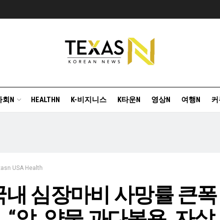
사회N
HEALTHN
K-비지니스
K타운N
영상N
여행N
커
xasn USA Health
내 심장마비 사망률 큰폭
… “암, 약물 과다복용, 자살,