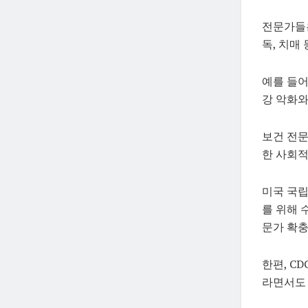
전문가들은
독, 치매
예를 들어
강 악화와
보건 전문
한 사회적
미국 국립
를 위해 
문가 확충
한편, C
라면서도 