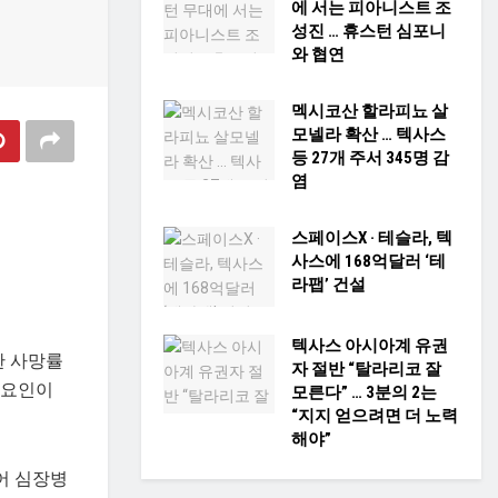
에 서는 피아니스트 조
성진 … 휴스턴 심포니
와 협연
멕시코산 할라피뇨 살
모넬라 확산 … 텍사스
등 27개 주서 345명 감
염
스페이스X · 테슬라, 텍
사스에 168억달러 ‘테
라팹’ 건설
텍사스 아시아계 유권
한 사망률
자 절반 “탈라리코 잘
 요인이
모른다” … 3분의 2는
“지지 얻으려면 더 노력
해야”
어 심장병