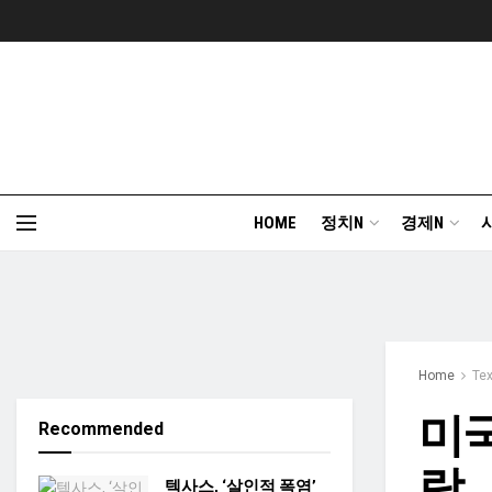
HOME
정치N
경제N
Home
Te
미국
Recommended
락 
텍사스, ‘살인적 폭염’