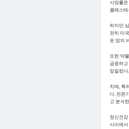
사망률은 
콜레스테롤
하지만 심
전히 미국
운 암의 
또한 약물
급증하고 
앞질렀다
치매, 특
다. 전문
고 분석한
정신건강 
사이에서