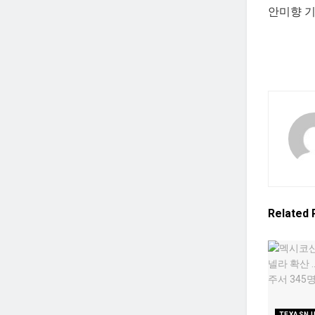
안미향 기자
Related
TEXASN 