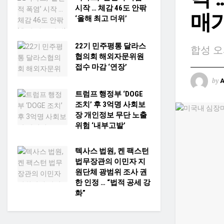
시작 … 체감 46도 안팎
매가
‘올해 최고 더위’
22기 민주평통 달라스
합성 오
협의회 해외자문위원
접수 마감 ‘연장’
by
트럼프 행정부 ‘DOGE
조치’ 후 3억명 사회보
장 개인정보 무단 노출
위험 ‘내부고발’
텍사스 법원, 켄 팩스턴
법무장관의 이민자 지
원단체 광범위 조사 권
한 인정 … “법적 공세 강
화”