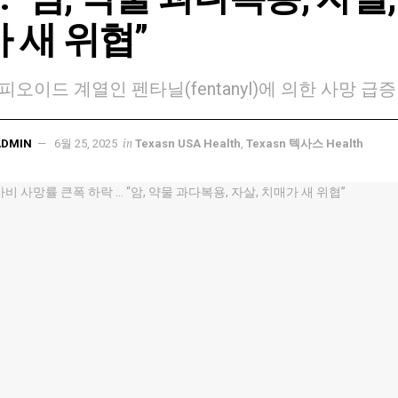
 새 위협”
피오이드 계열인 펜타닐(fentanyl)에 의한 사망 급증
in
ADMIN
6월 25, 2025
Texasn USA Health
,
Texasn 텍사스 Health