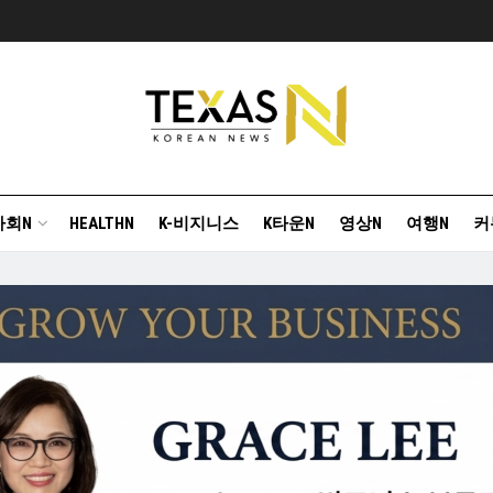
사회N
HEALTHN
K-비지니스
K타운N
영상N
여행N
커