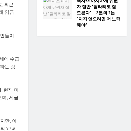
텍사스 아시아계 유권
로 최근
자 절반 “탈라리코 잘
래 임금
모른다” … 3분의 2는
“지지 얻으려면 더 노력
해야”
국민들이
2세에 수급
청하는 것
. 현재 미
으며, 세금
지만, 이
의 77%