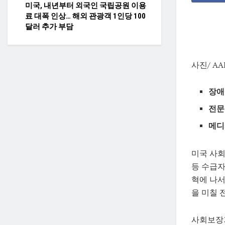
미국, 내년부터 외국인 국립공원 이용
료 대폭 인상… 해외 관광객 1인당 100
달러 추가 부담
사진/ AA
장애
전문
메디
미국 사회보
등 수급자
혁에 나서
을 미칠 
사회보장기