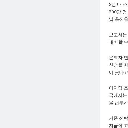
8년 내 
300만 
및 출산율
보고서는 
대비할 수
은퇴자 연
신청을 한
이 낫다고
이처럼 조
국에서는 
을 납부하
기존 신탁
자금이 고