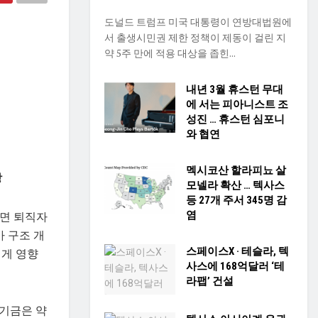
도널드 트럼프 미국 대통령이 연방대법원에
서 출생시민권 제한 정책이 제동이 걸린 지
약 5주 만에 적용 대상을 좁힌...
내년 3월 휴스턴 무대
에 서는 피아니스트 조
성진 … 휴스턴 심포니
와 협연
멕시코산 할라피뇨 살
상
모넬라 확산 … 텍사스
등 27개 주서 345명 감
년이면 퇴직자
염
가 구조 개
스페이스X · 테슬라, 텍
에게 영향
사스에 168억달러 ‘테
라팹’ 건설
탁기금은 약