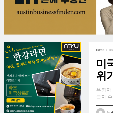
Home
Te
미국
위기
은퇴자 
급자 수
by