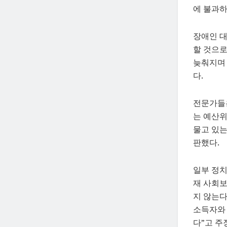
에 불과하
장애인 대
할 것으로
늦춰지며 
다.
전문가들은
는 예산위
물고 있는
판했다.
일부 정치
재 사회보
지 않는다.
소득자와 
다”고 주