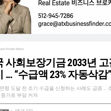
xasn K-town News
 사회보장기금 2033년 
 … “수급액 23% 자동삭감
연령 도달 전 조기 수급을 신청하는 사례도 급증 ... 
 증가로 부담 커져
ADMIN
6월 18, 2025