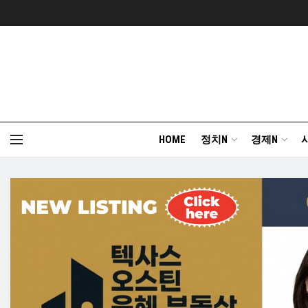
HOME
정치N
경제N