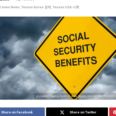
K-town News
,
Texasn Korea 경제
,
Texasn USA 사회
a caution sign in front of dark storm clouds says "Social S
Share on Facebook
Share on Twitter