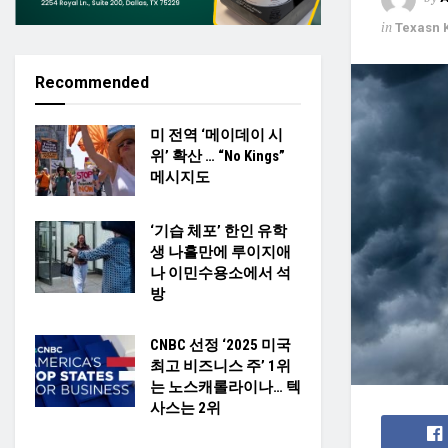
in
Texasn 
Recommended
미 전역 ‘메이데이 시
위’ 확산 … “No Kings”
메시지도
‘기습 체포’ 한인 유학
생 나흘만에 루이지애
나 이민수용소에서 석
방
CNBC 선정 ‘2025 미국
최고 비즈니스 주’ 1위
는 노스캐롤라이나… 텍
사스는 2위