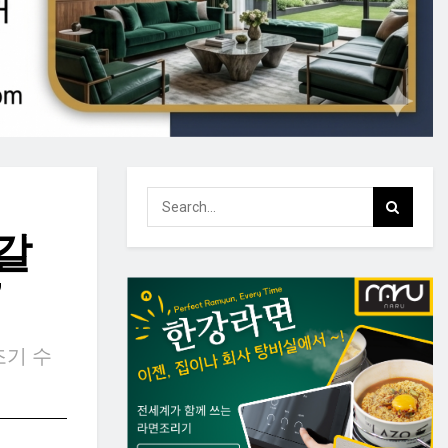
고갈
”
조기 수