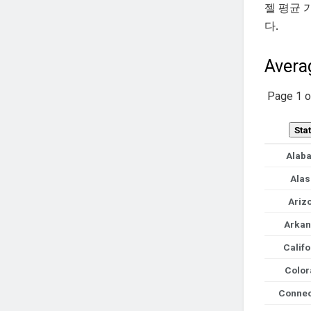
젤 평균 
다.
Averag
Page 1 
Sta
T
Alab
a
b
Alas
l
Ariz
e
w
Arkan
i
t
Califo
h
2
Color
c
Connec
o
l