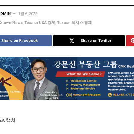
ADMIN
1월 6, 2026
K-town News
,
Texasn USA 경제
,
Texasn 텍사스 경제
Share on Facebook
Share on Twitter
AA 캡쳐