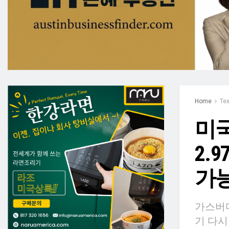
Home
Te
미국
2.
가
가스버디
기 다시