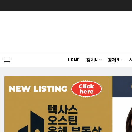
HOME
정치N
경제N