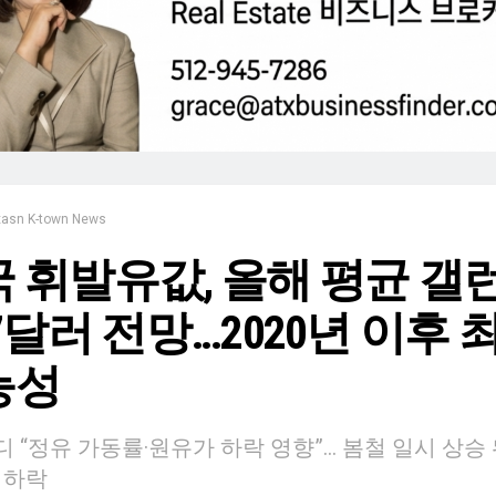
xasn K-town News
 휘발유값, 올해 평균 갤
97달러 전망…2020년 이후 
능성
 “정유 가동률·원유가 하락 영향”… 봄철 일시 상승
 하락