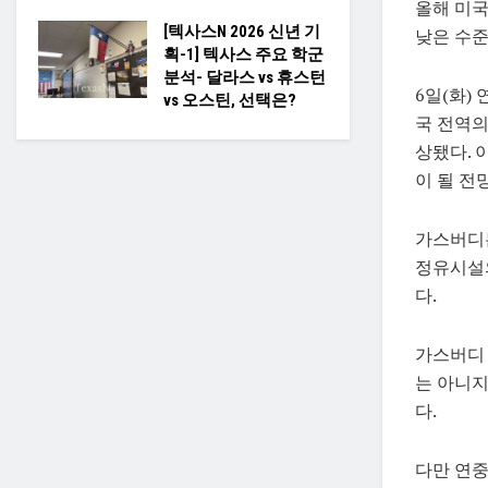
올해 미국
[텍사스N 2026 신년 기
낮은 수준
획-1] 텍사스 주요 학군
분석- 달라스 vs 휴스턴
6일(화)
vs 오스틴, 선택은?
국 전역의
상됐다. 
이 될 전
가스버디는
정유시설의
다.
가스버디
는 아니지
다.
다만 연중