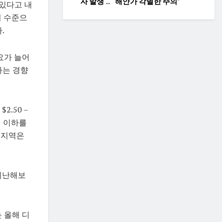
자 발생 … “해안가 각별한 주의”
 있다고 내
러 수준으
.
요가 늘어
하는 경향
.50 –
러 이하를
 지역은
 지난해보
 올해 디