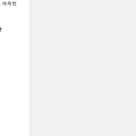
로 예측했
e