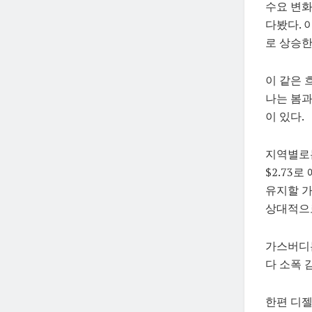
수요 변화
다봤다. 
로 상승한
이 같은 
나는 봄과
이 있다.
지역별로는
$2.73
유지할 가
상대적으로
가스버디는
다 소폭 
한편 디젤