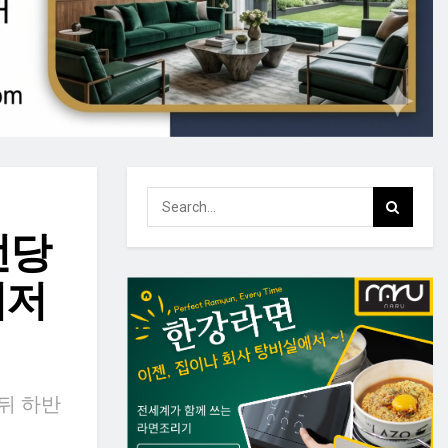
런당
최저
 뒤 하반