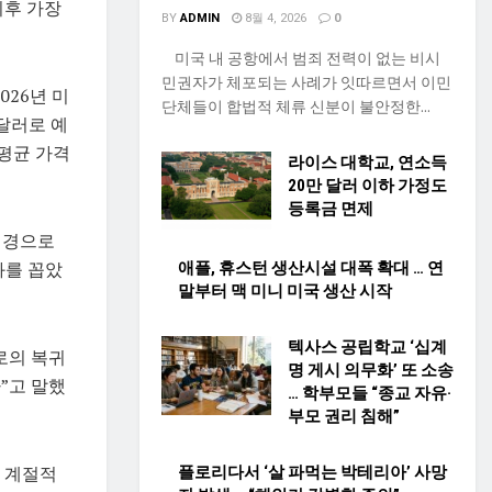
이후 가장
BY
ADMIN
8월 4, 2026
0
미국 내 공항에서 범죄 전력이 없는 비시
민권자가 체포되는 사례가 잇따르면서 이민
026년 미
단체들이 합법적 체류 신분이 불안정한...
7달러로 예
연평균 가격
라이스 대학교, 연소득
20만 달러 이하 가정도
등록금 면제
배경으로
화를 꼽았
애플, 휴스턴 생산시설 대폭 확대 … 연
말부터 맥 미니 미국 생산 시작
텍사스 공립학교 ‘십계
로의 복귀
명 게시 의무화’ 또 소송
”고 말했
… 학부모들 “종교 자유·
부모 권리 침해”
 계절적
플로리다서 ‘살 파먹는 박테리아’ 사망