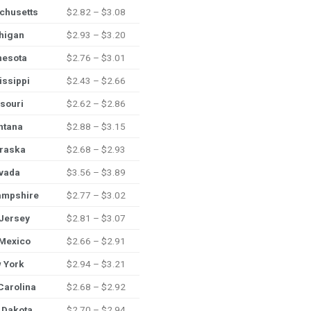
chusetts
$2.82 – $3.08
higan
$2.93 – $3.20
nesota
$2.76 – $3.01
issippi
$2.43 – $2.66
souri
$2.62 – $2.86
ntana
$2.88 – $3.15
raska
$2.68 – $2.93
vada
$3.56 – $3.89
ampshire
$2.77 – $3.02
Jersey
$2.81 – $3.07
Mexico
$2.66 – $2.91
 York
$2.94 – $3.21
Carolina
$2.68 – $2.92
 Dakota
$2.70 – $2.94