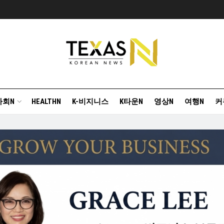
사회N
HEALTHN
K-비지니스
K타운N
영상N
여행N
커