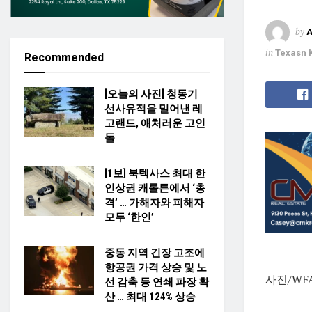
by
in
Texasn 
Recommended
[오늘의 사진] 청동기
선사유적을 밀어낸 레
고랜드, 애처러운 고인
돌
[1보] 북텍사스 최대 한
인상권 캐롤튼에서 ‘총
격’ … 가해자와 피해자
모두 ‘한인’
중동 지역 긴장 고조에
항공권 가격 상승 및 노
사진/WF
선 감축 등 연쇄 파장 확
산 … 최대 124% 상승